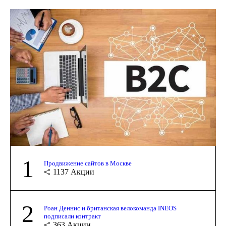
1
Продвижение сайтов в Москве
1137
Акции
2
Роан Деннис и британская велокоманда INEOS
подписали контракт
363
Акции