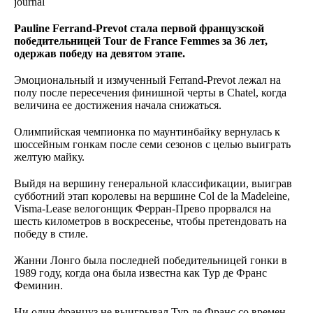
journal
Pauline Ferrand-Prevot стала первой французской
победительницей Tour de France Femmes за 36 лет,
одержав победу на девятом этапе.
Эмоциональный и измученный Ferrand-Prevot лежал на
полу после пересечения финишной черты в Chatel, когда
величина ее достижения начала снижаться.
Олимпийская чемпионка по маунтинбайку вернулась к
шоссейным гонкам после семи сезонов с целью выиграть
желтую майку.
Выйдя на вершину генеральной классификации, выиграв
субботний этап королевы на вершине Col de la Madeleine,
Visma-Lease велогонщик Ферран-Прево прорвался на
шесть километров в воскресенье, чтобы претендовать на
победу в стиле.
Жанни Лонго была последней победительницей гонки в
1989 году, когда она была известна как Тур де Франс
Феминин.
Ни один француз не выигрывал Тур де Франс со времен