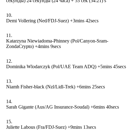
секунды) 24 секунды (24 часа) + 53 сек (54:21) s
Demi Vollering (Ned/FDJ-Suez) +3mins 42secs
Katarzyna Niewiadoma-Phinney (Pol/Canyon-Sram-
ZondaCrypto) +4mins 9secs
Dominika Wlodarczyk (Pol/UAE Team ADQ) +5mins 45secs
Niamh Fisher-black (Nzl/Lidl-Trek) +6mins 25secs
Sarah Gigante (Aus/AG Insurance-Soudal) +6mins 40secs
Juliette Labous (Fra/FDJ-Suez) +9mins 13secs