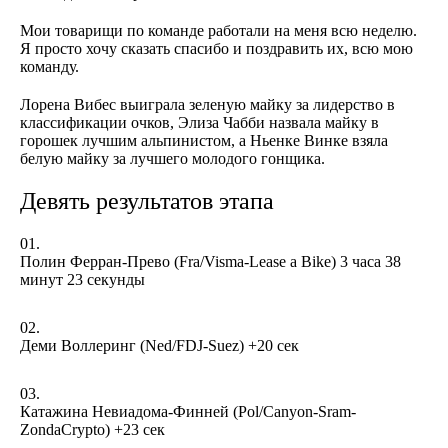
Мои товарищи по команде работали на меня всю неделю.
Я просто хочу сказать спасибо и поздравить их, всю мою
команду.
Лорена Вибес выиграла зеленую майку за лидерство в
классификации очков, Элиза Чабби назвала майку в
горошек лучшим альпинистом, а Ньенке Винке взяла
белую майку за лучшего молодого гонщика.
Девять результатов этапа
Полин Ферран-Прево (Fra/Visma-Lease a Bike) 3 часа 38
минут 23 секунды
Деми Воллеринг (Ned/FDJ-Suez) +20 сек
Катажина Невиадома-Финней (Pol/Canyon-Sram-
ZondaCrypto) +23 сек