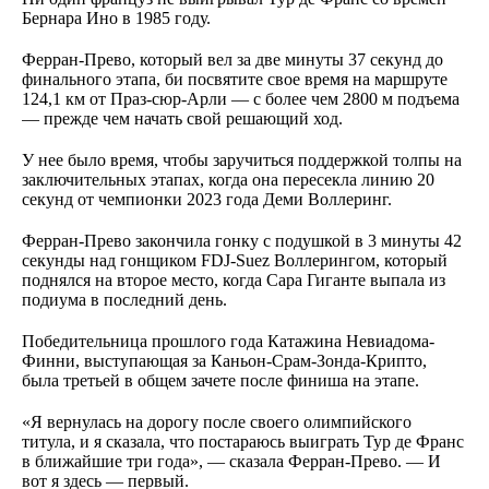
Бернара Ино в 1985 году.
Ферран-Прево, который вел за две минуты 37 секунд до
финального этапа, би посвятите свое время на маршруте
124,1 км от Праз-сюр-Арли — с более чем 2800 м подъема
— прежде чем начать свой решающий ход.
У нее было время, чтобы заручиться поддержкой толпы на
заключительных этапах, когда она пересекла линию 20
секунд от чемпионки 2023 года Деми Воллеринг.
Ферран-Прево закончила гонку с подушкой в 3 минуты 42
секунды над гонщиком FDJ-Suez Воллерингом, который
поднялся на второе место, когда Сара Гиганте выпала из
подиума в последний день.
Победительница прошлого года Катажина Невиадома-
Финни, выступающая за Каньон-Срам-Зонда-Крипто,
была третьей в общем зачете после финиша на этапе.
«Я вернулась на дорогу после своего олимпийского
титула, и я сказала, что постараюсь выиграть Тур де Франс
в ближайшие три года», — сказала Ферран-Прево. — И
вот я здесь — первый.