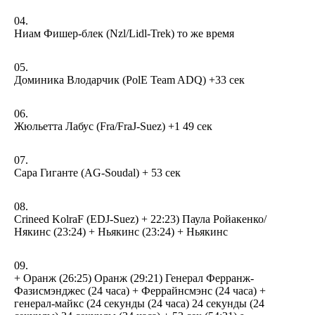
Ниам Фишер-блек (Nzl/Lidl-Trek) то же время
Доминика Влодарчик (PolE Team ADQ) +33 сек
Жюльетта Лабус (Fra/FraJ-Suez) +1 49 сек
Сара Гиганте (AG-Soudal) + 53 сек
Crineed KolraF (EDJ-Suez) + 22:23) Паула Ройакенко/
Някинс (23:24) + Ньякинс (23:24) + Ньякинс
+ Оранж (26:25) Оранж (29:21) Генерал Ферранж-
Фазисмэнджес (24 часа) + Феррайнсмэнс (24 часа) +
генерал-майкс (24 секунды (24 часа) 24 секунды (24