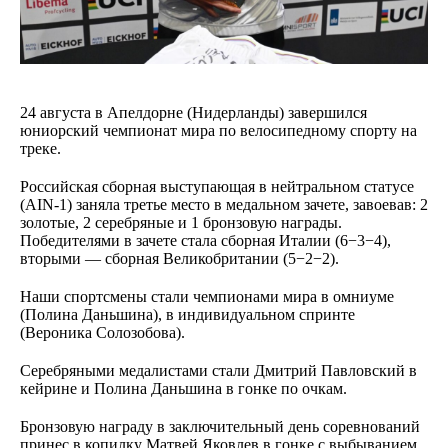
24 августа в Апелдорне (Нидерланды) завершился
юниорский чемпионат мира по велосипедному спорту на
треке.
Российская сборная выступающая в нейтральном статусе
(AIN-1) заняла третье место в медальном зачете, завоевав: 2
золотые, 2 серебряные и 1 бронзовую награды.
Победителями в зачете стала сборная Италии (6−3−4),
вторыми — сборная Великобритании (5−2−2).
Наши спортсмены стали чемпионами мира в омниуме
(Полина Даньшина), в индивидуальном спринте
(Вероника Солозобова).
Серебряными медалистами стали Дмитрий Павловский в
кейрине и Полина Даньшина в гонке по очкам.
Бронзовую награду в заключительный день соревнований
принес в копилку Матвей Яковлев в гонке с выбыванием.