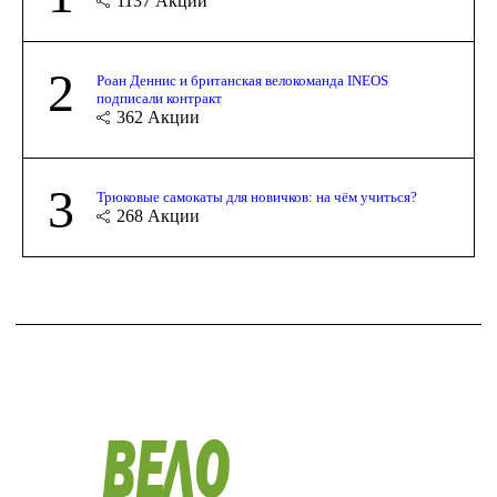
1137
Акции
2
Роан Деннис и британская велокоманда INEOS
подписали контракт
362
Акции
3
Трюковые самокаты для новичков: на чём учиться?
268
Акции