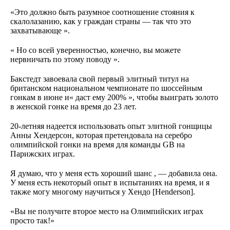
«Это должно быть разумное соотношение стояния к
скалолазанию, как у граждан страны — так что это
захватывающе ».
« Но со всей уверенностью, конечно, вы можете
нервничать по этому поводу ».
Бакстедт завоевала свой первый элитный титул на
британском национальном чемпионате по шоссейным
гонкам в июне и« даст ему 200% », чтобы выиграть золото
в женской гонке на время до 23 лет.
20-летняя надеется использовать опыт элитной гонщицы
Анны Хендерсон, которая претендовала на серебро
олимпийской гонки на время для команды GB на
Парижских играх.
Я думаю, что у меня есть хороший шанс , — добавила она.
У меня есть некоторый опыт в испытаниях на время, и я
также могу многому научиться у Хендо [Henderson].
«Вы не получите второе место на Олимпийских играх
просто так!»