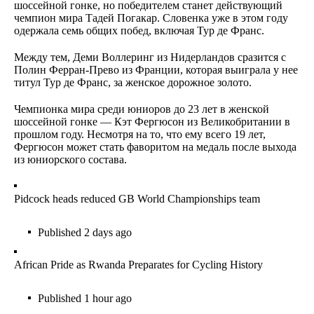
шоссейной гонке, но победителем станет действующий
чемпион мира Тадей Погакар. Словенка уже в этом году
одержала семь общих побед, включая Тур де Франс.
Между тем, Деми Воллеринг из Нидерландов сразится с
Полин Ферран-Прево из Франции, которая выиграла у нее
титул Тур де Франс, за женское дорожное золото.
Чемпионка мира среди юниоров до 23 лет в женской
шоссейной гонке — Кэт Фергюсон из Великобритании в
прошлом году. Несмотря на то, что ему всего 19 лет,
Фергюсон может стать фаворитом на медаль после выхода
из юниорского состава.
Pidcock heads reduced GB World Championships team
Published
2 days ago
African Pride as Rwanda Preparates for Cycling History
Published
1 hour ago