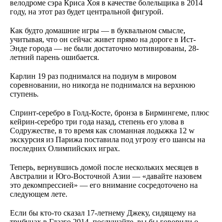
велодроме сэра Криса Хоя в качестве болельщика в 2014
году, на этот раз будет центральной фигурой.
Как будто домашние игры — в буквальном смысле,
учитывая, что он сейчас живет прямо на дороге в Ист-
Энде города — не были достаточно мотивированы, 28-
летний парень ошибается.
Карлин 19 раз поднимался на подиум в мировом
соревновании, но никогда не поднимался на верхнюю
ступень.
Спринт-серебро в Голд-Косте, бронза в Бирмингеме, плюс
кейрин-серебро три года назад, степень его улова в
Содружестве, в то время как сломанная лодыжка 12 w
экскурсия из Парижа поставила под угрозу его шансы на
последних Олимпийских играх.
Теперь, вернувшись домой после нескольких месяцев в
Австралии и Юго-Восточной Азии — «давайте назовем
это декомпрессией» — его внимание сосредоточено на
следующем лете.
Если бы кто-то сказал 17-летнему Джеку, сидящему на
трибунах в Глазго 2014, послушайте, вы бы говорили о