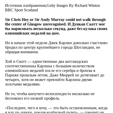
Источник изображения,
Getty Images
By
Richard Winton
BBC Sport Scotland
Sir Chris Hoy or Sir Andy Murray could not walk through
the center of Glasgow unrecognised. И Дункан Скотт мог
бы нарисовать несколько секунд, даже без кулака своих
олимпийских медалей на шее.
Но в начале этой недели Джек Карлин довольно счастливо
бродил по центру крупнейшего города Шотландии, не
обращая внимания.
Хой и Скотт — единственные два шотландских
соотечественника Карлина с большим количеством
олимпийских медалей после его серебра и бронзы в
Париже прошлым летом. Даже Мюррей не дотягивает до
четырех, хотя он может превзойти Карлина двумя
золотыми медалями.
Не то, чтобы кипучего велосипедиста нисколько не
беспокоил его низкий профиль.
«Последнее, чего я хочу, — это быть остановленным, когда
я иду по дороге, поедая колбасный рулет», — говорит он.