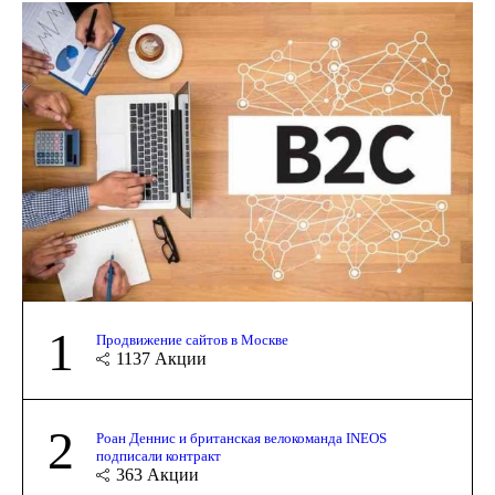
1
Продвижение сайтов в Москве
1137
Акции
2
Роан Деннис и британская велокоманда INEOS
подписали контракт
363
Акции