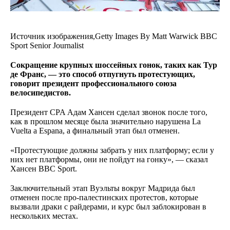
Источник изображения,
Getty Images
By
Matt Warwick
BBC
Sport Senior Journalist
Сокращение крупных шоссейных гонок, таких как Тур
де Франс, — это способ отпугнуть протестующих,
говорит президент профессионального союза
велосипедистов.
Президент CPA Адам Хансен сделал звонок после того,
как в прошлом месяце была значительно нарушена La
Vuelta a Espana, а финальный этап был отменен.
«Протестующие должны забрать у них платформу; если у
них нет платформы, они не пойдут на гонку», — сказал
Хансен BBC Sport.
Заключительный этап Вуэльты вокруг Мадрида был
отменен после про-палестинских протестов, которые
вызвали драки с райдерами, и курс был заблокирован в
нескольких местах.