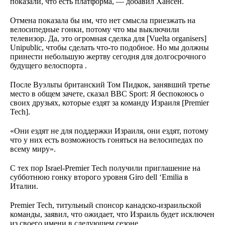
показали, что есть платформа, — добавил Хансен.
Отмена показала бы им, что нет смысла приезжать на
велосипедные гонки, потому что мы выключили
телевизор. Да, это огромная сделка для [Vuelta organisers]
Unipublic, чтобы сделать что-то подобное. Но мы должны
принести небольшую жертву сегодня для долгосрочного
будущего велоспорта .
После Вуэльты британский Том Пидкок, занявший третье
место в общем зачете, сказал BBC Sport: Я беспокоюсь о
своих друзьях, которые ездят за команду Израиля [Premier
Tech].
«Они ездят не для поддержки Израиля, они ездят, потому
что у них есть возможность гоняться на велосипедах по
всему миру».
С тех пор Israel-Premier Tech получили приглашение на
субботнюю гонку второго уровня Giro dell ‘Emilia в
Италии.
Premier Tech, титульный спонсор канадско-израильской
команды, заявил, что ожидает, что Израиль будет исключен
из своего имени в следующем сезоне.