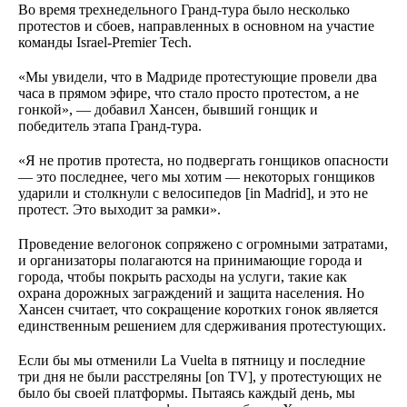
Во время трехнедельного Гранд-тура было несколько
протестов и сбоев, направленных в основном на участие
команды Israel-Premier Tech.
«Мы увидели, что в Мадриде протестующие провели два
часа в прямом эфире, что стало просто протестом, а не
гонкой», — добавил Хансен, бывший гонщик и
победитель этапа Гранд-тура.
«Я не против протеста, но подвергать гонщиков опасности
— это последнее, чего мы хотим — некоторых гонщиков
ударили и столкнули с велосипедов [in Madrid], и это не
протест. Это выходит за рамки».
Проведение велогонок сопряжено с огромными затратами,
и организаторы полагаются на принимающие города и
города, чтобы покрыть расходы на услуги, такие как
охрана дорожных заграждений и защита населения. Но
Хансен считает, что сокращение коротких гонок является
единственным решением для сдерживания протестующих.
Если бы мы отменили La Vuelta в пятницу и последние
три дня не были расстреляны [on TV], у протестующих не
было бы своей платформы. Пытаясь каждый день, мы