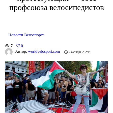
профсоюза велосипедистов
Новости Велоспорта
7
0
Автор:
worldvelosport.com
2 октября 2025г.