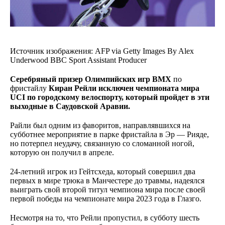
Источник изображения:
AFP via Getty Images
By
Alex
Underwood
BBC Sport Assistant Producer
Серебряный призер Олимпийских игр
ВМХ
по
фристайлу
Киран Рейли исключен чемпионата мира
UCI по городскому велоспорту, который пройдет в эти
выходные в Саудовской Аравии.
Райли был одним из фаворитов, направлявшихся на
субботнее мероприятие в парке фристайла в Эр — Рияде,
но потерпел неудачу, связанную со сломанной ногой,
которую он получил в апреле.
24-летний игрок из Гейтсхеда, который совершил два
первых в мире трюка в Манчестере до травмы, надеялся
выиграть свой второй титул чемпиона мира после своей
первой победы на чемпионате мира 2023 года в Глазго.
Несмотря на то, что Рейли пропустил, в субботу шесть