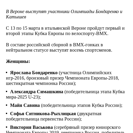
В Вероне выступят участники Олимпиады Бондаренко и
Катышев
C 13 по 15 марта в итальянской Вероне пройдут первый и
второй этапы Кубка Европы по велоспорту-BMX.
В составе российской сборной в BMX-гонках в
нейтральном статусе выступят восемь спортсменов.
Женщины:
Ярослава Бондаренко
(участница Олимпийских
игр-2016, бронзовый призер Чемпионата Европы-2018,
шестикратная чемпионка России);
Александра Симашкина
(победительница этапа Кубка
мира-2025 U-23);
Майя Савина
(победительница этапов Кубка России);
Софья Ситникова-Рыхлицкая
(двукратная
победительница первенства России);
Виктория Васькова
(серебряный призер юниорского
Чемпионата Европы-2019, чемпионка России, победитель