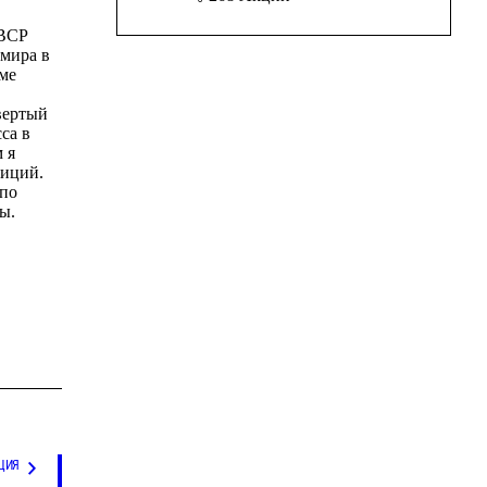
ФВСР
 мира в
оме
вертый
са в
 я
зиций.
 по
ы.
ЦИЯ