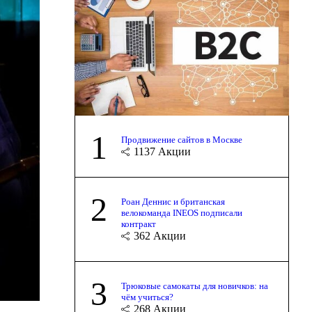
1
Продвижение сайтов в Москве
1137
Акции
2
Роан Деннис и британская
велокоманда INEOS подписали
контракт
362
Акции
3
Трюковые самокаты для новичков: на
чём учиться?
268
Акции