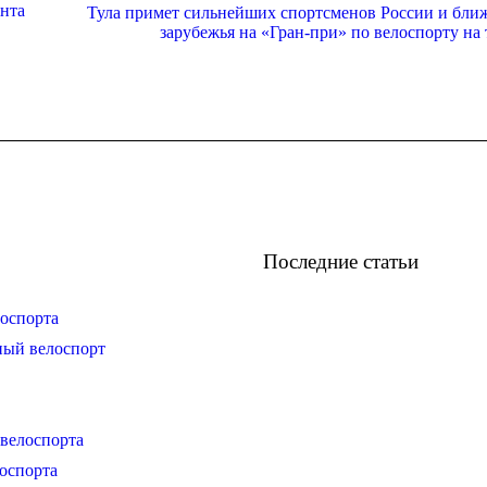
ента
Тула примет сильнейших спортсменов России и бли
зарубежья на «Гран-при» по велоспорту на 
Последние статьи
оспорта
ный велоспорт
велоспорта
оспорта