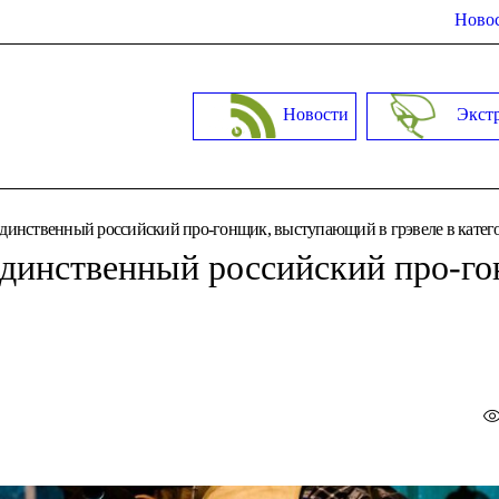
Новос
Новости
Экст
 единственный российский про-гонщик, выступающий в грэвеле в катег
 единственный российский про-г