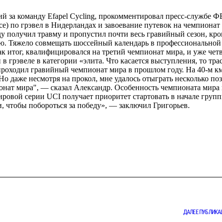
 за команду Efapel Cycling, прокомментировал пресс-службе 
ce) по грэвел в Нидерландах и завоевание путевок на чемпионат
у получил травму и пропустил почти весь гравийный сезон, кр
арю. Тяжело совмещать шоссейный календарь в профессиональной
ак итог, квалифицировался на третий чемпионат мира, и уже чет
грэвеле в категории «элита. Что касается выступления, то трас
 проходил гравийный чемпионат мира в прошлом году. На 40-м км
 Но даже несмотря на прокол, мне удалось отыграть несколько по
нат мира", — сказал Александр. Особенность чемпионата мира
ировой серии UCI получает приоритет стартовать в начале групп
 чтобы побороться за победу», — заключил Григорьев.
ДАЛЕЕ ПУБЛИКА