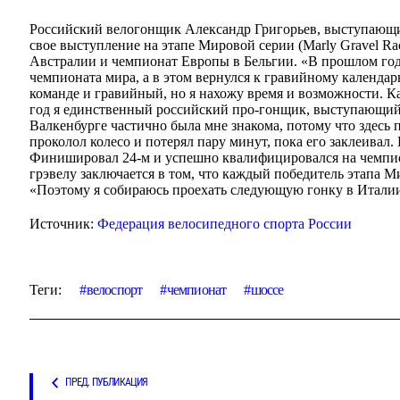
Российский велогонщик Александр Григорьев, выступающий
свое выступление на этапе Мировой серии (Marly Gravel Ra
Австралии и чемпионат Европы в Бельгии. «В прошлом год
чемпионата мира, а в этом вернулся к гравийному календ
команде и гравийный, но я нахожу время и возможности. К
год я единственный российский про-гонщик, выступающий в 
Валкенбурге частично была мне знакома, потому что здесь
проколол колесо и потерял пару минут, пока его заклеивал.
Финишировал 24-м и успешно квалифицировался на чемпио
грэвелу заключается в том, что каждый победитель этапа М
«Поэтому я собираюсь проехать следующую гонку в Италии,
Источник:
Федерация велосипедного спорта России
Теги:
велоспорт
чемпионат
шоссе
ПРЕД. ПУБЛИКАЦИЯ