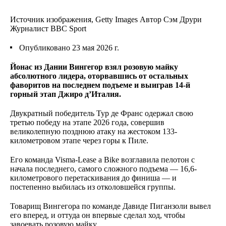
Источник изображения,
Getty Images
Автор
Сэм Друри
Журналист BBC Sport
Опубликовано
23 мая 2026 г.
Йонас из Дании Вингегор взял розовую майку
абсолютного лидера, оторвавшись от остальных
фаворитов на последнем подъеме и выиграв 14-й
горный этап Джиро д’Италия.
Двукратный победитель Тур де Франс одержал свою
третью победу на этапе 2026 года, совершив
великолепную позднюю атаку на жестоком 133-
километровом этапе через горы к Пиле.
Его команда Visma-Lease a Bike возглавила пелотон с
начала последнего, самого сложного подъема — 16,6-
километрового перетаскивания до финиша — и
постепенно выбилась из отколовшейся группы.
Товарищ Вингегора по команде Давиде Пиганзоли вывел
его вперед, и оттуда он впервые сделал ход, чтобы
завоевать розовую майку.