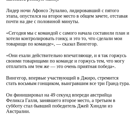
Лидер ночи Афонсо Эулалио, лидировавший с пятого
этапа, опустился на второе место в общем зачете, отставая
почти на две с половиной минуты.
«Сегодня мы с командой с самого начала составили план и
хотели контролировать гонку, и это то, что сделали мои
товарищи по команде», — сказал Вингегор.
«Они ехали действительно впечатляюще, и я так горжусь
своими товарищами по команде и горжусь тем, что могу
отплатить им тем же — это очень приятная победа».
Вингегор, впервые участвующий в Джиро, стремится
стать восьмым гонщиком, выигравшим все три Гранд-тура.
Он финишировал на 49 секунд впереди австрийца
Феликса Галля, занявшего второе место, а третьим в
субботу стал бывший победитель Джей Хиндли из
Австралии.