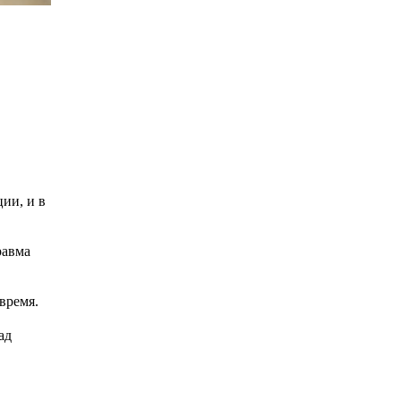
ии, и в
равма
время.
ад