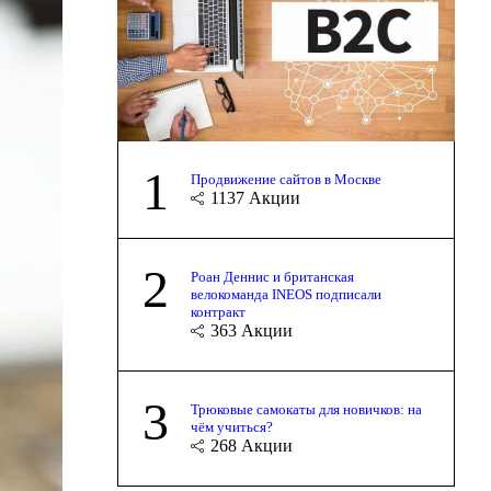
1
Продвижение сайтов в Москве
1137
Акции
2
Роан Деннис и британская
велокоманда INEOS подписали
контракт
363
Акции
3
Трюковые самокаты для новичков: на
чём учиться?
268
Акции