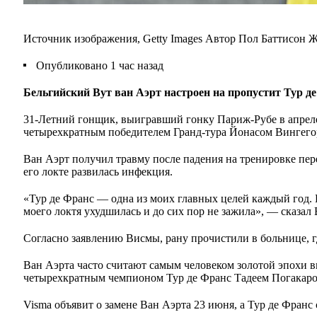
Источник изображения,
Getty Images
Автор
Пол Баттисон
Ж
Опубликовано
1 час назад
Бельгийский Вут ван Аэрт настроен на пропустит Тур д
31-Летний гонщик, выигравший гонку Париж-Рубе в апреле
четырехкратным победителем Гранд-тура Йонасом Вингего
Ван Аэрт получил травму после падения на тренировке пе
его локте развилась инфекция.
«Тур де Франс — одна из моих главных целей каждый год. 
моего локтя ухудшилась и до сих пор не зажила», — сказал 
Согласно заявлению Висмы, рану прочистили в больнице, г
Ван Аэрта часто считают самым человеком золотой эпохи 
четырехкратным чемпионом Тур де Франс Тадеем Погакаро
Visma объявит о замене Ван Аэрта 23 июня, а Тур де Франс 