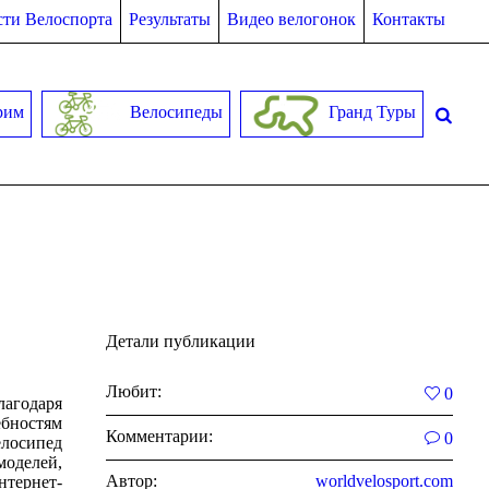
ти Велоспорта
Результаты
Видео велогонок
Контакты
рим
Велосипеды
Гранд Туры
Детали публикации
Любит:
0
лагодаря
бностям
Комментарии:
0
елосипед
моделей,
Автор:
worldvelosport.com
нтернет-