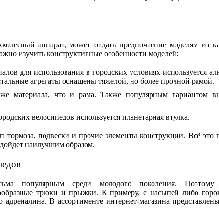
колесный аппарат, может отдать предпочтение моделям из к
важно изучить конструктивные особенности моделей:
иалов для использования в городских условиях используется а
 стальные агрегаты оснащены тяжелой, но более прочной рамой.
 же материала, что и рама. Также популярным вариантом в
ородских велосипедов используется планетарная втулка.
 тормоза, подвески и прочие элементы конструкции. Всё это 
одойдет наилучшим образом.
педов
сьма популярным среди молодого поколения. Поэтому
нообразные трюки и прыжки. К примеру, с насыпей либо гор
ю адреналина. В ассортименте интернет-магазина представлен