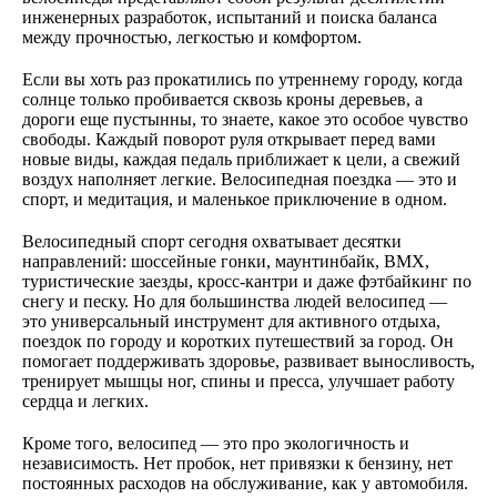
инженерных разработок, испытаний и поиска баланса
между прочностью, легкостью и комфортом.
Если вы хоть раз прокатились по утреннему городу, когда
солнце только пробивается сквозь кроны деревьев, а
дороги еще пустынны, то знаете, какое это особое чувство
свободы. Каждый поворот руля открывает перед вами
новые виды, каждая педаль приближает к цели, а свежий
воздух наполняет легкие. Велосипедная поездка — это и
спорт, и медитация, и маленькое приключение в одном.
Велосипедный спорт сегодня охватывает десятки
направлений: шоссейные гонки, маунтинбайк, BMX,
туристические заезды, кросс-кантри и даже фэтбайкинг по
снегу и песку. Но для большинства людей велосипед —
это универсальный инструмент для активного отдыха,
поездок по городу и коротких путешествий за город. Он
помогает поддерживать здоровье, развивает выносливость,
тренирует мышцы ног, спины и пресса, улучшает работу
сердца и легких.
Кроме того, велосипед — это про экологичность и
независимость. Нет пробок, нет привязки к бензину, нет
постоянных расходов на обслуживание, как у автомобиля.