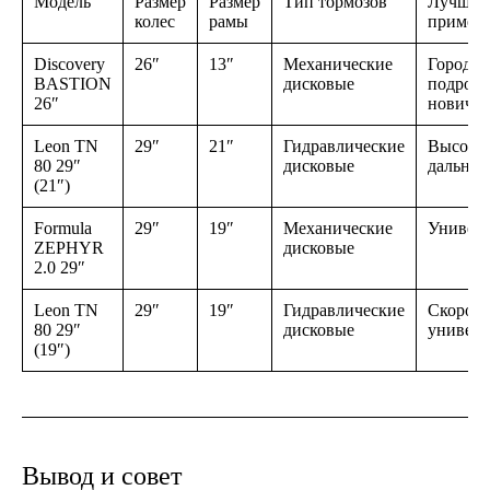
Модель
Размер
Размер
Тип тормозов
Лучшее
колес
рамы
примен
Discovery
26″
13″
Механические
Город,
BASTION
дисковые
подрост
26″
новичк
Leon TN
29″
21″
Гидравлические
Высокие
80 29″
дисковые
дальние
(21″)
Formula
29″
19″
Механические
Универс
ZEPHYR
дисковые
2.0 29″
Leon TN
29″
19″
Гидравлические
Скорост
80 29″
дисковые
универс
(19″)
Вывод и совет