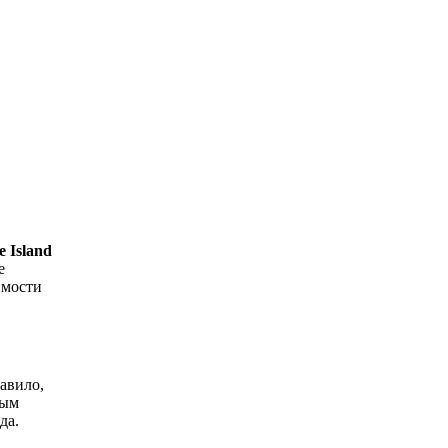
e Island
е
имости
равило,
ным
да.