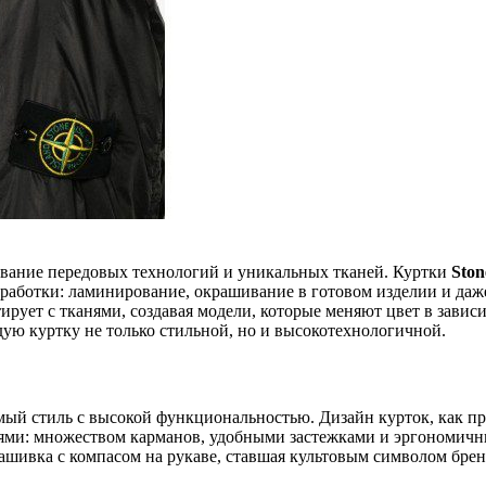
ование передовых технологий и уникальных тканей. Куртки
Ston
работки: ламинирование, окрашивание в готовом изделии и даж
ирует с тканями, создавая модели, которые меняют цвет в завис
дую куртку не только стильной, но и высокотехнологичной.
емый стиль с высокой функциональностью. Дизайн курток, как п
лями: множеством карманов, удобными застежками и эргономич
нашивка с компасом на рукаве, ставшая культовым символом брен