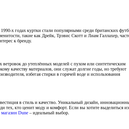
. В 1990-х годах куртки стали популярными среди британских фут
менитости, такие как Дрейк, Трэвис Скотт и Лиам Галлахер, част
нтерес к бренду.
их ветровок до утеплённых моделей с пухом или синтетическим
ому качеству материалов, они служат долгие годы, но требуют
изводителя, избегая стирки в горячей воде и использования
инвестиция в стиль и качество. Уникальный дизайн, инновационн
и тех, кто ценит моду и комфорт. Если вы хотите выделиться и
й магазин Dune
– идеальный выбор.