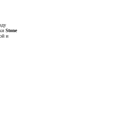
оду
тки
Stone
ой и