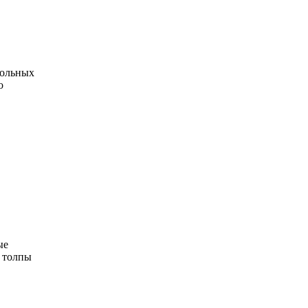
больных
о
ые
з толпы