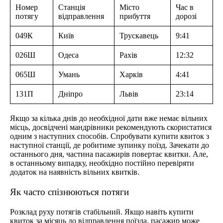
Номер
Станція
Місто
Час в
потягу
відправлення
прибуття
дорозі
049К
Київ
Трускавець
9:41
026Ш
Одеса
Рахів
12:32
065Ш
Умань
Харків
4:41
131П
Дніпро
Львів
23:14
Якщо за кілька днів до необхідної дати вже немає вільних
місць, досвідчені мандрівники рекомендують скористатися
одним з наступних способів. Спробувати купити квиток з
наступної станції, де робитиме зупинку поїзд. Зачекати до
останнього дня, частина пасажирів повертає квитки. Але,
в останньому випадку, необхідно постійно перевіряти
додаток на наявність вільних квитків.
Як часто спізнюються потяги
Розклад руху потягів стабільний. Якщо навіть купити
квиток за місяць до відправлення поїзда, пасажир може