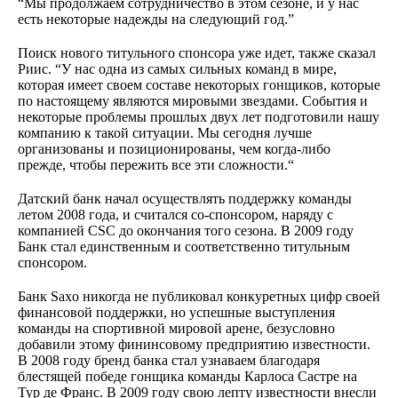
“Мы продолжаем сотрудничество в этом сезоне, и у нас
есть некоторые надежды на следующий год.”
Поиск нового титульного спонсора уже идет, также сказал
Риис. “У нас одна из самых сильных команд в мире,
которая имеет своем составе некоторых гонщиков, которые
по настоящему являются мировыми звездами. События и
некоторые проблемы прошлых двух лет подготовили нашу
компанию к такой ситуации. Мы сегодня лучше
организованы и позиционированы, чем когда-либо
прежде, чтобы пережить все эти сложности.“
Датский банк начал осуществлять поддержку команды
летом 2008 года, и считался cо-спонсором, наряду с
компанией CSC до окончания того сезона. В 2009 году
Банк стал единственным и соответственно титульным
спонсором.
Банк Saxo никогда не публиковал конкуретных цифр своей
финансовой поддержки, но успешные выступления
команды на спортивной мировой арене, безусловно
добавили этому фининсовому предприятию известности.
В 2008 году бренд банка стал узнаваем благодаря
блестящей победе гонщика команды Карлоса Састре на
Тур де Франс. В 2009 году свою лепту известности внесли