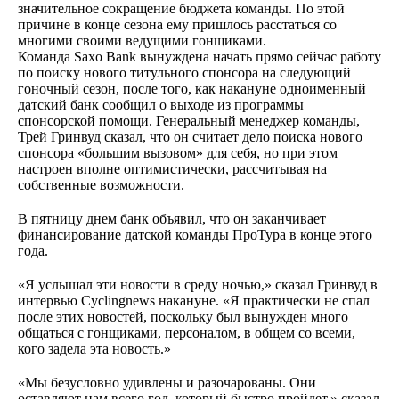
значительное сокращение бюджета команды. По этой
причине в конце сезона ему пришлось расстаться со
многими своими ведущими гонщиками.
Команда Saxo Bank вынуждена начать прямо сейчас работу
по поиску нового титульного спонсора на следующий
гоночный сезон, после того, как накануне одноименный
датский банк сообщил о выходе из программы
спонсорской помощи. Генеральный менеджер команды,
Трей Гринвуд сказал, что он считает дело поиска нового
спонсора «большим вызовом» для себя, но при этом
настроен вполне оптимистически, рассчитывая на
собственные возможности.
В пятницу днем банк объявил, что он заканчивает
финансирование датской команды ПроТура в конце этого
года.
«Я услышал эти новости в среду ночью,» сказал Гринвуд в
интервью Cyclingnews накануне. «Я практически не спал
после этих новостей, поскольку был вынужден много
общаться с гонщиками, персоналом, в общем со всеми,
кого задела эта новость.»
«Мы безусловно удивлены и разочарованы. Они
оставляют нам всего год, который быстро пройдет,» сказал