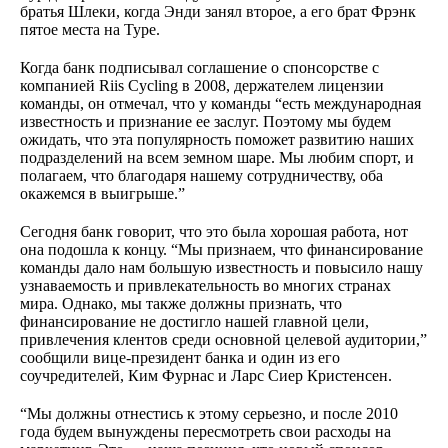
братья Шлеки, когда Энди занял второе, а его брат Фрэнк
пятое места на Туре.
Когда банк подписывал соглашение о спонсорстве с
компанией Riis Cycling в 2008, держателем лицензии
команды, он отмечал, что у команды “есть международная
известность и признание ее заслуг. Поэтому мы будем
ожидать, что эта популярность поможет развитию наших
подразделений на всем земном шаре. Мы любим спорт, и
полагаем, что благодаря нашему сотрудничеству, оба
окажемся в выигрыше.”
Сегодня банк говорит, что это была хорошая работа, нот
она подошла к концу. “Мы признаем, что финансирование
команды дало нам большую известность и повысило нашу
узнаваемость и привлекательность во многих странах
мира. Однако, мы также должны признать, что
финансирование не достигло нашей главной цели,
привлечения клентов среди основной целевой аудитории,”
сообщили вице-президент банка и один из его
соучредителей, Ким Фурнас и Ларс Сиер Кристенсен.
“Мы должны отнестись к этому серьезно, и после 2010
года будем вынуждены пересмотреть свои расходы на