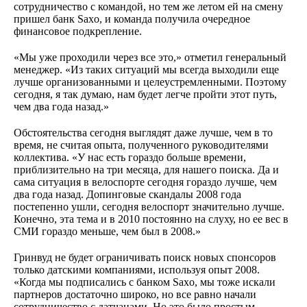
сотрудничество с командой, но тем же летом ей на смену
пришел банк Saxo, и команда получила очередное
финансовое подкрепление.
«Мы уже проходили через все это,» отметил генеральный
менеджер. «Из таких ситуаций мы всегда выходили еще
лучше организованными и целеустремленными. Поэтому
сегодня, я так думаю, нам будет легче пройти этот путь,
чем два года назад.»
Обстоятельства сегодня выглядят даже лучше, чем в то
время, не считая опыта, полученного руководителями
коллектива. «У нас есть гораздо больше времени,
приблизительно на три месяца, для нашего поиска. Да и
сама ситуация в велоспорте сегодня гораздо лучше, чем
два года назад. Допинговые скандалы 2008 года
постепенно ушли, сегодня велоспорт значительно лучше.
Конечно, эта тема и в 2010 постоянно на слуху, но ее вес в
СМИ гораздо меньше, чем был в 2008.»
Гринвуд не будет ограничивать поиск новых спонсоров
только датскими компаниями, используя опыт 2008.
«Когда мы подписались с банком Saxo, мы тоже искали
партнеров достаточно широко, но все равно начали
сотрудничество с датчанами. Но это было простым