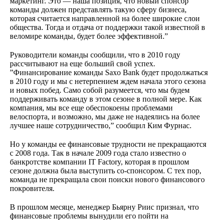
маркетинг. Это — наша позиция, что новый спонсор
команды должен представлять такую сферу бизнеса,
которая считается направленной на более широкие слои
общества. Тогда и отдача от поддержки такой известной в
веломире команды, будет более эффективной.”
Руководители команды сообщили, что в 2010 году
рассчитывают на еще больший свой успех.
”Финансирование команды Saxo Bank будет продолжаться
в 2010 году и мы с нетерпением ждем начала этого сезона
и новых побед. Само собой разумеется, что мы будем
поддерживать команду в этом сезоне в полной мере. Как
компания, мы все еще обеспокоены проблемами
велоспорта, и возможно, мы даже не надеялись на более
лучшее наше сотрудничество,” сообщил Ким Фурнас.
Но у команды ее финансовые трудности не прекращаются
с 2008 года. Так в начале 2009 года стало известно о
банкротстве компании IT Factory, которая в прошлом
сезоне должна была выступить со-спонсором. С тех пор,
команда не прекращала свои поиски нового финансового
покровителя.
В прошлом месяце, менеджер Бьярну Риис признал, что
финансовые проблемы вынудили его пойти на