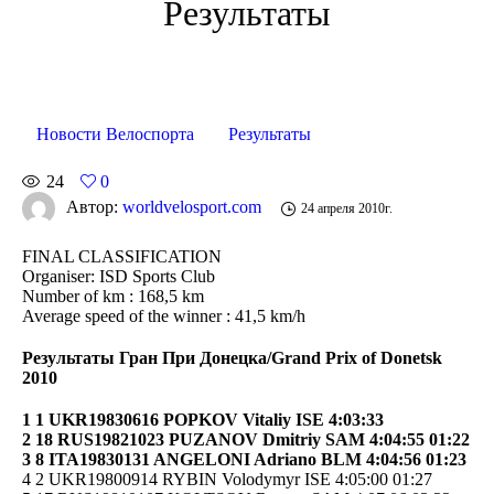
Результаты
Новости Велоспорта
Результаты
24
0
Автор:
worldvelosport.com
24 апреля 2010г.
FINAL CLASSIFICATION
Organiser: ISD Sports Club
Number of km : 168,5 km
Average speed of the winner : 41,5 km/h
Результаты Гран При Донецка/Grand Prix of Donetsk
2010
1 1 UKR19830616 POPKOV Vitaliy ISE 4:03:33
2 18 RUS19821023 PUZANOV Dmitriy SAM 4:04:55 01:22
3 8 ITA19830131 ANGELONI Adriano BLM 4:04:56 01:23
4 2 UKR19800914 RYBIN Volodymyr ISE 4:05:00 01:27