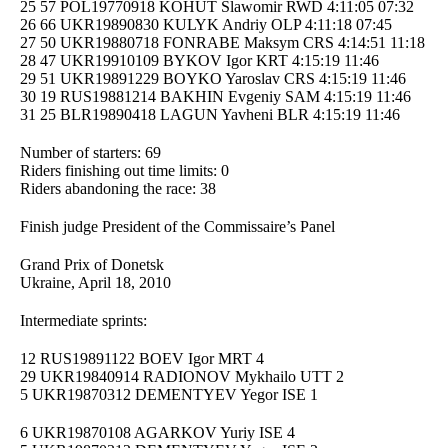
25 57 POL19770918 KOHUT Slawomir RWD 4:11:05 07:32
26 66 UKR19890830 KULYK Andriy OLP 4:11:18 07:45
27 50 UKR19880718 FONRABE Maksym CRS 4:14:51 11:18
28 47 UKR19910109 BYKOV Igor KRT 4:15:19 11:46
29 51 UKR19891229 BOYKO Yaroslav CRS 4:15:19 11:46
30 19 RUS19881214 BAKHIN Evgeniy SAM 4:15:19 11:46
31 25 BLR19890418 LAGUN Yavheni BLR 4:15:19 11:46
Number of starters: 69
Riders finishing out time limits: 0
Riders abandoning the race: 38
Finish judge President of the Commissaire’s Panel
Grand Prix of Donetsk
Ukraine, April 18, 2010
Intermediate sprints:
12 RUS19891122 BOEV Igor MRT 4
29 UKR19840914 RADIONOV Mykhailo UTT 2
5 UKR19870312 DEMENTYEV Yegor ISE 1
6 UKR19870108 AGARKOV Yuriy ISE 4