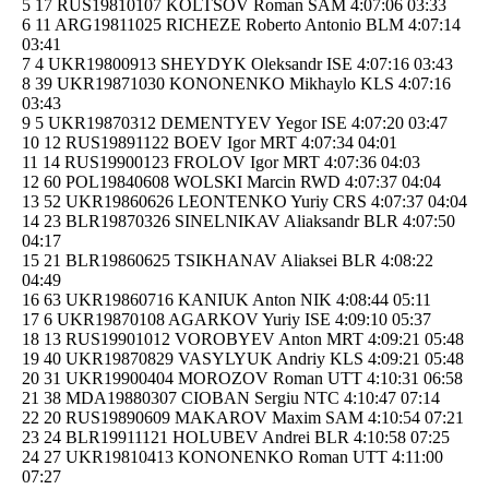
5 17 RUS19810107 KOLTSOV Roman SAM 4:07:06 03:33
6 11 ARG19811025 RICHEZE Roberto Antonio BLM 4:07:14
03:41
7 4 UKR19800913 SHEYDYK Oleksandr ISE 4:07:16 03:43
8 39 UKR19871030 KONONENKO Mikhaylo KLS 4:07:16
03:43
9 5 UKR19870312 DEMENTYEV Yegor ISE 4:07:20 03:47
10 12 RUS19891122 BOEV Igor MRT 4:07:34 04:01
11 14 RUS19900123 FROLOV Igor MRT 4:07:36 04:03
12 60 POL19840608 WOLSKI Marcin RWD 4:07:37 04:04
13 52 UKR19860626 LEONTENKO Yuriy CRS 4:07:37 04:04
14 23 BLR19870326 SINELNIKAV Aliaksandr BLR 4:07:50
04:17
15 21 BLR19860625 TSIKHANAV Aliaksei BLR 4:08:22
04:49
16 63 UKR19860716 KANIUK Anton NIK 4:08:44 05:11
17 6 UKR19870108 AGARKOV Yuriy ISE 4:09:10 05:37
18 13 RUS19901012 VOROBYEV Anton MRT 4:09:21 05:48
19 40 UKR19870829 VASYLYUK Andriy KLS 4:09:21 05:48
20 31 UKR19900404 MOROZOV Roman UTT 4:10:31 06:58
21 38 MDA19880307 CIOBAN Sergiu NTC 4:10:47 07:14
22 20 RUS19890609 MAKAROV Maxim SAM 4:10:54 07:21
23 24 BLR19911121 HOLUBEV Andrei BLR 4:10:58 07:25
24 27 UKR19810413 KONONENKO Roman UTT 4:11:00
07:27