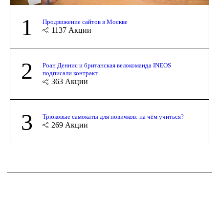
1
Продвижение сайтов в Москве
1137
Акции
2
Роан Деннис и британская велокоманда INEOS
подписали контракт
363
Акции
3
Трюковые самокаты для новичков: на чём учиться?
269
Акции