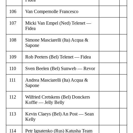
106
Van Compernolle Francesco
107
Micki Van Empel (Ned) Telenet —
Fidea
108
Simone Masciarelli (Ita) Acqua &
Sapone
109
Rob Peeters (Bel) Telenet — Fidea
110
Sven Beelen (Bel) Sunweb — Revor
111
Andrea Masciarelli (Ita) Acqua &
Sapone
112
Wilfried Cretskens (Bel) Donckers
Koffie — Jelly Belly
113
Kevin Claeys (Bel) An Post — Sean
Kelly
114
Petr Ignatenko (Rus) Katusha Team