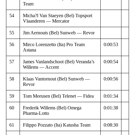
Team
54
Micha?l Van Staeyen (Bel) Topsport
Vlaanderen — Mercator
55
Jim Aernouts (Bel) Sunweb — Revor
56
Mirco Lorenzetto (Ita) Pro Team
0:00:53
Astana
57
James Vanlandschoot (Bel) Veranda’s
0:00:54
Willems — Accent
58
Klaas Vantornout (Bel) Sunweb —
0:00:56
Revor
59
Tom Meeusen (Bel) Telenet — Fidea
0:01:34
60
Frederik Willems (Bel) Omega
0:01:38
Pharma-Lotto
61
Filippo Pozzato (Ita) Katusha Team
0:08:30