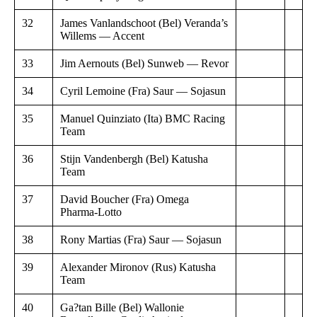
32
James Vanlandschoot (Bel) Veranda’s
Willems — Accent
33
Jim Aernouts (Bel) Sunweb — Revor
34
Cyril Lemoine (Fra) Saur — Sojasun
35
Manuel Quinziato (Ita) BMC Racing
Team
36
Stijn Vandenbergh (Bel) Katusha
Team
37
David Boucher (Fra) Omega
Pharma-Lotto
38
Rony Martias (Fra) Saur — Sojasun
39
Alexander Mironov (Rus) Katusha
Team
40
Ga?tan Bille (Bel) Wallonie