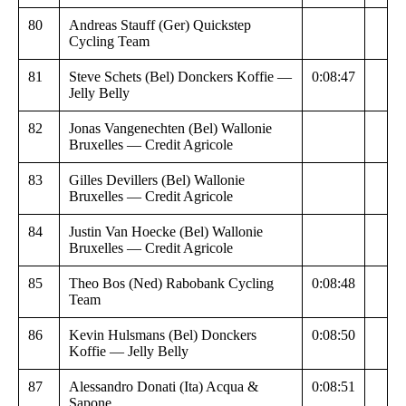
80
Andreas Stauff (Ger) Quickstep
Cycling Team
81
Steve Schets (Bel) Donckers Koffie —
0:08:47
Jelly Belly
82
Jonas Vangenechten (Bel) Wallonie
Bruxelles — Credit Agricole
83
Gilles Devillers (Bel) Wallonie
Bruxelles — Credit Agricole
84
Justin Van Hoecke (Bel) Wallonie
Bruxelles — Credit Agricole
85
Theo Bos (Ned) Rabobank Cycling
0:08:48
Team
86
Kevin Hulsmans (Bel) Donckers
0:08:50
Koffie — Jelly Belly
87
Alessandro Donati (Ita) Acqua &
0:08:51
Sapone