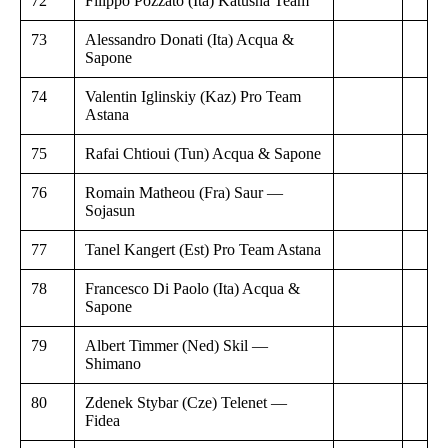
72
Filippo Pozzato (Ita) Katusha Team
73
Alessandro Donati (Ita) Acqua &
Sapone
74
Valentin Iglinskiy (Kaz) Pro Team
Astana
75
Rafai Chtioui (Tun) Acqua & Sapone
76
Romain Matheou (Fra) Saur —
Sojasun
77
Tanel Kangert (Est) Pro Team Astana
78
Francesco Di Paolo (Ita) Acqua &
Sapone
79
Albert Timmer (Ned) Skil —
Shimano
80
Zdenek Stybar (Cze) Telenet —
Fidea