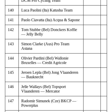
DCM Pro Cycling Team
140
Luca Paolini (Ita) Katusha Team
141
Paolo Ciavatta (Ita) Acqua & Sapone
142
Tom Stubbe (Bel) Donckers Koffie
— Jelly Belly
143
Simon Clarke (Aus) Pro Team
Astana
144
Olivier Pardini (Bel) Wallonie
Bruxelles — Credit Agricole
145
Jeroen Lepla (Bel) Jong Vlaanderen
— Bauknecht
146
Jelle Wallays (Bel) Topsport
Vlaanderen — Mercator
147
Radomir Simunek (Cze) BKCP —
Powerplus