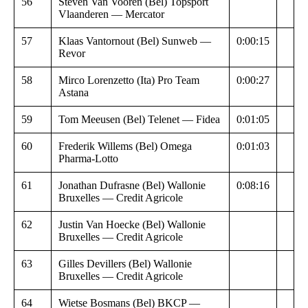
56
Steven Van Vooren (Bel) Topsport
Vlaanderen — Mercator
57
Klaas Vantornout (Bel) Sunweb —
0:00:15
Revor
58
Mirco Lorenzetto (Ita) Pro Team
0:00:27
Astana
59
Tom Meeusen (Bel) Telenet — Fidea
0:01:05
60
Frederik Willems (Bel) Omega
0:01:03
Pharma-Lotto
61
Jonathan Dufrasne (Bel) Wallonie
0:08:16
Bruxelles — Credit Agricole
62
Justin Van Hoecke (Bel) Wallonie
Bruxelles — Credit Agricole
63
Gilles Devillers (Bel) Wallonie
Bruxelles — Credit Agricole
64
Wietse Bosmans (Bel) BKCP —