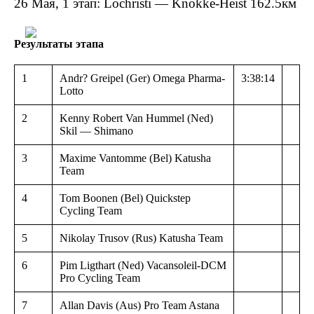
26 Мая, 1 этап: Lochristi — Knokke-Heist 162.5км
Результаты этапа
1
Andr? Greipel (Ger) Omega Pharma-
3:38:14
Lotto
2
Kenny Robert Van Hummel (Ned)
Skil — Shimano
3
Maxime Vantomme (Bel) Katusha
Team
4
Tom Boonen (Bel) Quickstep
Cycling Team
5
Nikolay Trusov (Rus) Katusha Team
6
Pim Ligthart (Ned) Vacansoleil-DCM
Pro Cycling Team
7
Allan Davis (Aus) Pro Team Astana