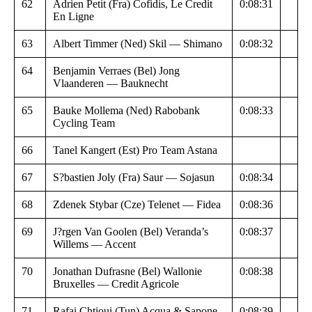
62
Adrien Petit (Fra) Cofidis, Le Credit
0:08:31
En Ligne
63
Albert Timmer (Ned) Skil — Shimano
0:08:32
64
Benjamin Verraes (Bel) Jong
Vlaanderen — Bauknecht
65
Bauke Mollema (Ned) Rabobank
0:08:33
Cycling Team
66
Tanel Kangert (Est) Pro Team Astana
67
S?bastien Joly (Fra) Saur — Sojasun
0:08:34
68
Zdenek Stybar (Cze) Telenet — Fidea
0:08:36
69
J?rgen Van Goolen (Bel) Veranda’s
0:08:37
Willems — Accent
70
Jonathan Dufrasne (Bel) Wallonie
0:08:38
Bruxelles — Credit Agricole
71
Rafai Chtioui (Tun) Acqua & Sapone
0:08:39