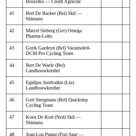
Bruxelles — Credit Agricole
41
Bert De Backer (Bel) Skil —
Shimano
42
Marcel Sieberg (Ger) Omega
Pharma-Lotto
43
Gorik Gardeyn (Bel) Vacansoleil-
DCM Pro Cycling Team
44
Bert De Waele (Bel)
Landbouwkrediet
45
Egidijus Juodvalkis (Ltu)
Landbouwkrediet
46
Gert Steegmans (Bel) Quickstep
Cycling Team
47
Koen De Kort (Ned) Skil —
Shimano
48
Jean-Lou Paiani (Fra) Saur —