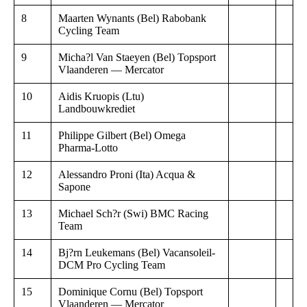
8
Maarten Wynants (Bel) Rabobank
Cycling Team
9
Micha?l Van Staeyen (Bel) Topsport
Vlaanderen — Mercator
10
Aidis Kruopis (Ltu)
Landbouwkrediet
11
Philippe Gilbert (Bel) Omega
Pharma-Lotto
12
Alessandro Proni (Ita) Acqua &
Sapone
13
Michael Sch?r (Swi) BMC Racing
Team
14
Bj?rn Leukemans (Bel) Vacansoleil-
DCM Pro Cycling Team
15
Dominique Cornu (Bel) Topsport
Vlaanderen — Mercator