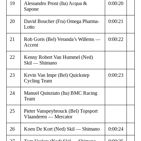
19
Alessandro Proni (Ita) Acqua &
0:00:20
Sapone
20
David Boucher (Fra) Omega Pharma-
0:00:21
Lotto
21
Rob Goris (Bel) Veranda’s Willems —
0:00:22
Accent
22
Kenny Robert Van Hummel (Ned)
Skil — Shimano
23
Kevin Van Impe (Bel) Quickstep
0:00:23
Cycling Team
24
Manuel Quinziato (Ita) BMC Racing
Team
25
Pieter Vanspeybrouck (Bel) Topsport
Vlaanderen — Mercator
26
Koen De Kort (Ned) Skil — Shimano
0:00:24