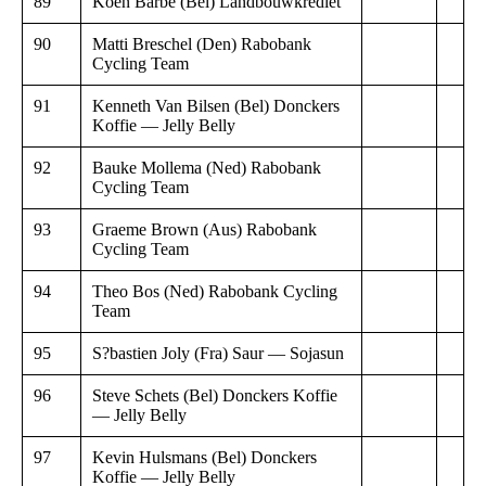
89
Koen Barbe (Bel) Landbouwkrediet
90
Matti Breschel (Den) Rabobank
Cycling Team
91
Kenneth Van Bilsen (Bel) Donckers
Koffie — Jelly Belly
92
Bauke Mollema (Ned) Rabobank
Cycling Team
93
Graeme Brown (Aus) Rabobank
Cycling Team
94
Theo Bos (Ned) Rabobank Cycling
Team
95
S?bastien Joly (Fra) Saur — Sojasun
96
Steve Schets (Bel) Donckers Koffie
— Jelly Belly
97
Kevin Hulsmans (Bel) Donckers
Koffie — Jelly Belly