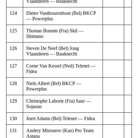
Vlaanderen — Bauknecht
124
Dieter Vanthourenhout (Bel) BKCP
— Powerplus
125
Thomas Bonnin (Fra) Skil —
Shimano
126
Steven De Neef (Bel) Jong
Vlaanderen — Bauknecht
127
Corne Van Kessel (Ned) Telenet —
Fidea
128
Niels Albert (Bel) BKCP —
Powerplus
129
Christophe Laborie (Fra) Saur —
Sojasun
130
Joeri Adams (Bel) Telenet — Fidea
131
Andrey Mizourov (Kaz) Pro Team
Astana