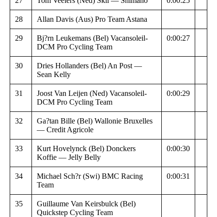
27
Tom Veelers (Ned) Skil — Shimano
0:00:25
28
Allan Davis (Aus) Pro Team Astana
29
Bj?rn Leukemans (Bel) Vacansoleil-
0:00:27
DCM Pro Cycling Team
30
Dries Hollanders (Bel) An Post —
Sean Kelly
31
Joost Van Leijen (Ned) Vacansoleil-
0:00:29
DCM Pro Cycling Team
32
Ga?tan Bille (Bel) Wallonie Bruxelles
— Credit Agricole
33
Kurt Hovelynck (Bel) Donckers
0:00:30
Koffie — Jelly Belly
34
Michael Sch?r (Swi) BMC Racing
0:00:31
Team
35
Guillaume Van Keirsbulck (Bel)
Quickstep Cycling Team