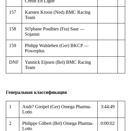
Credit En Ligne
157
Karsten Kroon (Ned) BMC Racing
Team
158
St?phane Poulhies (Fra) Saur —
Sojasun
159
Philipp Walsleben (Ger) BKCP —
Powerplus
DNF
Yannick Eijssen (Bel) BMC Racing
Team
Генеральная классификация
1
Andr? Greipel (Ger) Omega Pharma-
3:44:49
Lotto
2
Philippe Gilbert (Bel) Omega Pharma-
0:00:02
Lotto