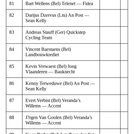
81
Bart Wellens (Bel) Telenet — Fidea
82
Darijus Dzervus (Ltu) An Post —
Sean Kelly
83
Andreas Stauff (Ger) Quickstep
Cycling Team
84
Vincent Baestaens (Bel)
Landbouwkrediet
85
Kevin Verwaest (Bel) Jong
Vlaanderen — Bauknecht
86
Kenny Terweduwe (Bel) An Post —
Sean Kelly
87
Evert Verbist (Bel) Veranda’s
Willems — Accent
88
J?rgen Van Goolen (Bel) Veranda’s
Willems — Accent