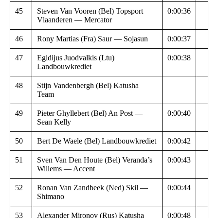
45
Steven Van Vooren (Bel) Topsport
0:00:36
Vlaanderen — Mercator
46
Rony Martias (Fra) Saur — Sojasun
0:00:37
47
Egidijus Juodvalkis (Ltu)
0:00:38
Landbouwkrediet
48
Stijn Vandenbergh (Bel) Katusha
Team
49
Pieter Ghyllebert (Bel) An Post —
0:00:40
Sean Kelly
50
Bert De Waele (Bel) Landbouwkrediet
0:00:42
51
Sven Van Den Houte (Bel) Veranda’s
0:00:43
Willems — Accent
52
Ronan Van Zandbeek (Ned) Skil —
0:00:44
Shimano
53
Alexander Mironov (Rus) Katusha
0:00:48