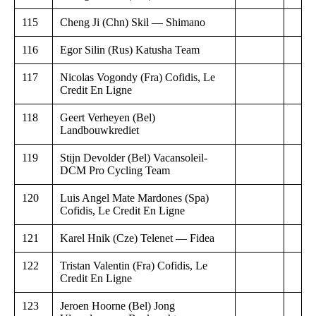
115
Cheng Ji (Chn) Skil — Shimano
116
Egor Silin (Rus) Katusha Team
117
Nicolas Vogondy (Fra) Cofidis, Le
Credit En Ligne
118
Geert Verheyen (Bel)
Landbouwkrediet
119
Stijn Devolder (Bel) Vacansoleil-
DCM Pro Cycling Team
120
Luis Angel Mate Mardones (Spa)
Cofidis, Le Credit En Ligne
121
Karel Hnik (Cze) Telenet — Fidea
122
Tristan Valentin (Fra) Cofidis, Le
Credit En Ligne
123
Jeroen Hoorne (Bel) Jong