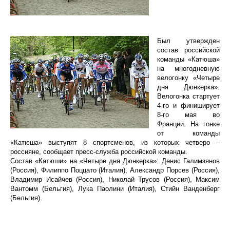
Был утвержден
состав российской
команды «Катюша»
на многодневную
велогонку «Четыре
дня Дюнкерка».
Велогонка стартует
4-го и финиширует
8-го мая во
Франции. На гонке
от команды
«Катюша» выступят 8 спортсменов, из которых четверо –
россияне, сообщает пресс-служба российской команды.
Состав «Катюши» на «Четыре дня Дюнкерка»: Денис Галимзянов
(Россия), Филиппо Поццато (Италия), Александр Порсев (Россия),
Владимир Исайчев (Россия), Николай Трусов (Россия), Максим
Вантомм (Бельгия), Лука Паолини (Италия), Стийн Ванденберг
(Бельгия).