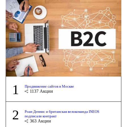
1
Продвижение сайтов в Москве
1137
Акции
2
Роан Деннис и британская велокоманда INEOS
подписали контракт
363
Акции