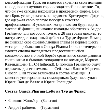
классификации Тура, он надеется укрепить свои позиции,
как одного из лучших горовосходителей в пелотоне. То,
что он уже сегодня находится в прекрасной форме, Ван
ден Брок успел доказать на недавнем Критериуме Дофине,
где одержал свою первую победу в качестве
профессионала. В условиях, когда пелотон будет ждать
массовый финиш, внимание команды обратится к Андре
Грайпелю, для которого только к 28-ми годам наконец-то
наступает долгожданный дебют на Тур де Франс. Немец
не снискал себе ошеломляющей славы за первые шесть
месяцев пребывания в Omega Pharma-Lotto, но теперь он
сможет сполна насладиться предоставившейся
возможностью в очной борьбе сразится со своим давним
соперником и бывшим товарищем по команде, Марком
Кавендишем (HTC-Highroad). В помощь Грайпелю будут
отряжены два его земляка — Себастьян Ланг и Марсель
Сиберг. Они также включены в состав команды. В
качестве универсальных помощников будут выступать
Юрген Ван де Валле и Юрген Роландтс.
Состав Omega Pharma-Lotto на Тур де Франс:
Филипп Жильбер (Бельгия)
Андре Грайпель (Германия)