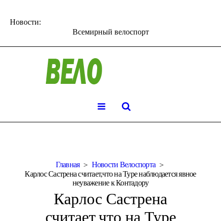
Новости:
Всемирный велоспорт
Главная
Новости Велоспорта
Карлос Састрена считает,что на Туре наблюдается явное
неуважение к Контадору
Карлос Састрена
считает,что на Туре