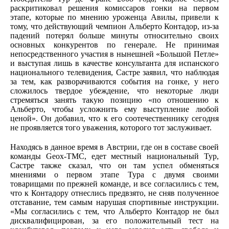
раскритиковал решения комиссаров гонки на первом
этапе, которые по мнению уроженца Авилы, привели к
тому, что действующий чемпион Альберто Контадор, из-за
падений потерял больше минуты относительно своих
основных конкурентов по генерале. Не принимая
непосредственного участия в нынешней «Большой Петле»
и выступая лишь в качестве консультанта для испанского
национального телевидения, Састре заявил, что наблюдая
за тем, как разворачиваются события на гонке, у него
сложилось твердое убеждение, что некоторые люди
стремяться занять такую позицию «по отношению к
Альберто, чтобы усложнить ему выступление любой
ценой». Он добавил, что к его соотечественнику сегодня
не проявляется того уважения, которого тот заслуживает.
Находясь в данное время в Австрии, где он в составе своей
команды Geox-TMC, едет местный национальный Тур,
Састре также сказал, что он там успел обменяться
мнениями о первом этапе Тура с двумя своими
товарищами по прежней команде, и все согласились с тем,
что к Контадору отнеслись предвзято, не сняв полученное
отставание, тем самым нарушая спортивные инструкции.
«Мы согласились с тем, что Альберто Контадор не был
дисквалифицирован, за его положительный тест на