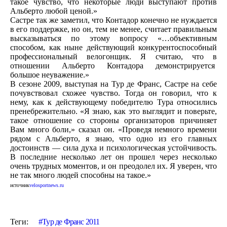
такое чувство, что некоторые люди выступают против
Альберто любой ценой.»
Састре так же заметил, что Контадор конечно не нуждается
в его поддержке, но он, тем не менее, считает правильным
высказываться по этому вопросу «…объективным
способом, как ныне действующий конкурентоспособный
профессиональный велогонщик. Я считаю, что в
отношении Альберто Контадора демонстрируется
большое неуважение.»
В сезоне 2009, выступая на Тур де Франс, Састре на себе
почувствовал схожее чувство. Тогда он говорил, что к
нему, как к действующему победителю Тура относились
пренебрежительно. «Я знаю, как это выглядит и поверьте,
такое отношение со стороны организаторов причиняет
Вам много боли,» сказал он. «Проведя немного времени
рядом с Альберто, я знаю, что одно из его главных
достоинств — сила духа и психологическая устойчивость.
В последние несколько лет он прошел через несколько
очень трудных моментов, и он преодолел их. Я уверен, что
не так много людей способны на такое.»
источник
velosportnews.ru
Теги:
Тур де Франс 2011