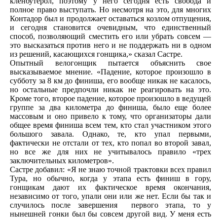
кленбутерол, поэтому у него сегодня есть свобода и
полное право выступать. Но несмотря на это, для многих
Контадор был и продолжает оставаться козлом отпущения,
и сегодня становится очевидным, что единственный
способ, позволяющий сместить его или убрать совсем —
это высказаться против него и не поддержать ни в одном
из решений, касающихся гонщика,» сказал Састре.
Опытный велогонщик пытается объяснить свое
высказываемое мнение. «Падение, которое произошло в
субботу за 8 км до финиша, его вообще никак не касалось,
но остальные предпочли никак не реагировать на это.
Кроме того, второе падение, которое произошло в ведущей
группе за два километра до финиша, было еще более
массовым и оно привело к тому, что организаторы дали
общее время финиша всем тем, кто стал участником этого
большого завала. Однако, те, кто упал первыми,
фактически не отстали от тех, кто попал во второй завал,
но все же для них не учитывалось правило «трех
заключительных километров».
Састре добавил: «Я не знаю точной трактовки всех правил
Тура, но обычно, когда у этапа есть финиш в гору,
гонщикам дают их фактическое время окончания,
независимо от того, упали они или же нет. Если бы так и
случилось после завершения первого этапа, то у
нынешней гонки был бы совсем другой вид. У меня есть