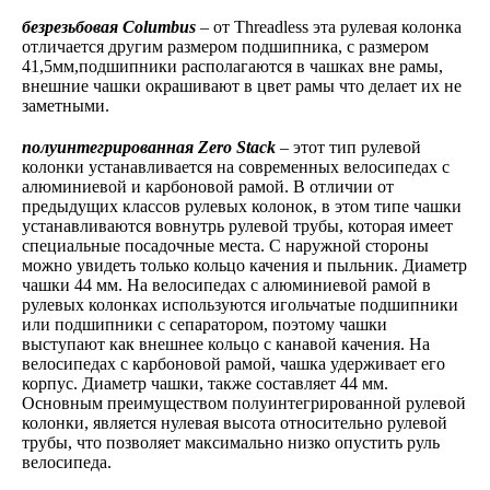
безрезьбовая Columbus
– от Threadless эта рулевая колонка
отличается другим размером подшипника, с размером
41,5мм,подшипники располагаются в чашках вне рамы,
внешние чашки окрашивают в цвет рамы что делает их не
заметными.
полуинтегрированная Zero Stack
– этот тип рулевой
колонки устанавливается на современных велосипедах с
алюминиевой и карбоновой рамой. В отличии от
предыдущих классов рулевых колонок, в этом типе чашки
устанавливаются вовнутрь рулевой трубы, которая имеет
специальные посадочные места. С наружной стороны
можно увидеть только кольцо качения и пыльник. Диаметр
чашки 44 мм. На велосипедах с алюминиевой рамой в
рулевых колонках используются игольчатые подшипники
или подшипники с сепаратором, поэтому чашки
выступают как внешнее кольцо с канавой качения. На
велосипедах с карбоновой рамой, чашка удерживает его
корпус. Диаметр чашки, также составляет 44 мм.
Основным преимуществом полуинтегрированной рулевой
колонки, является нулевая высота относительно рулевой
трубы, что позволяет максимально низко опустить руль
велосипеда.