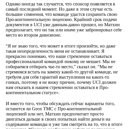
Однако иногда так случается, что спонсор появляется в
самый последний момент. Но даже в этом случае есть
большие сомнения, что команде удастся сохранить свою
Про-континентальную лицензию. Крайний срок подачи
документов в UCI уже давным-давно прошел, но Матхин
предполагает, что он так или иначе уже забронировал себе
место во втором дивизионе.
“Я не знаю того, что может в итоге произойти, но даже
такая неопределенность меня не останавливает. Я
прекрасно понимаю, что наше стремление оставаться
профессиональной командой никому не мешает. Мы не
собираемся отбирать чье-то место,” сказал он. “Мы не
стремимся встать на замену какой-то другой команде, не
требуем для себя гарантий выступления на каких-то
гонках, поэтому я не вижу причин, почему UCI должен
нам отказать в нашем стремлении оставаться в Про-
континентальном статусе».
И вместо того, чтобы обсуждать сейчас варианты того,
останется ли Geox TMC с Про-континентальной
лицензией или нет, Матхин предпочитает просто
двигаться дальше в своих попытках найти деньги на
содержание команды и уже там смотреть на то, что в итоге