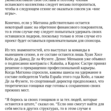
испанского коллектива следует весьма поторопиться,
чтобы в следующем сезоне не оказаться совсем уж «вне
игры».
Конечно, если у Матхина действительно остается
некоторый шанс на обретение финансового покровителя,
то в этом случае ему следует попытаться удержать своих
оставшихся лидеров, поскольку только в этом случае его
проект будет оставаться привлекательным для спонсора.
Из тех знаменитостей, кто выступал за команды в
нынешнем сезоне, в ее составе остаются лишь Хуан Хосе
Кобо да Давид Де ла Фуэнте. Денис Меньшов уже объявил
о подписании контракта с Katusha, а Карлос Састре принял
решение о прекращении профессиональной карьеры.
Когда Матхина спросили, каковы шансы на удержание в
составе победителя Vuelta España этого года Кобо, а также
Де ла Фуэнте, то спортивный директор предположил, что
теоретически гонщики еще готовы к сохранению своих
прежних мест.
“Я борюсь за своих гонщиков и за тех людей, которые
остаются в штате,” сказал он. “Если они смогут найти для
себя места в других структурах, то в этом случае я