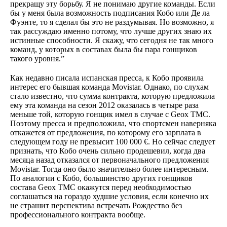
прекращу эту борьбу. Я не понимаю другие команды. Если
бы у меня была возможность подписания Кобо или Де ла
Фуэнте, то я сделал бы это не раздумывая. Но возможно, я
так рассуждаю именно потому, что лучше других знаю их
истинные способности. Я скажу, что сегодня не так много
команд, у которых в составах была бы пара гонщиков
такого уровня.”
Как недавно писала испанская пресса, к Кобо проявила
интерес его бывшая команда Movistar. Однако, по слухам
стало известно, что сумма контракта, которую предложила
ему эта команда на сезон 2012 оказалась в четыре раза
меньше той, которую гонщик имел в случае с Geox TMC.
Поэтому пресса и предположила, что спортсмен наверняка
откажется от предложения, по которому его зарплата в
следующем году не превысит 100 000 €. Но сейчас следует
признать, что Кобо очень сильно продешевил, когда два
месяца назад отказался от первоначального предложения
Movistar. Тогда оно было значительно более интересным.
По аналогии с Кобо, большинство других гонщиков
состава Geox TMC окажутся перед необходимостью
соглашаться на гораздо худшие условия, если конечно их
не страшит перспектива встречать Рождество без
профессионального контракта вообще.