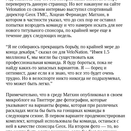
перевернуть данную страницу. Но вот накануне на сайте
Velonation со своим интервью выступил спортивный
директор Geox TMC, Хоцеан Фернандес Матхин, в
котором в частности указал, что до сих пор не оставил
попытки возродить команду и что намерен искать для нее
нового титульного спонсора, по крайней мере еще в
течение двух следующих недель.
“Я не собираюсь прекращать борьбу, по крайней мере до
конца декабря,” сказал он для VeloNation. “Имея 1.5
миллиона €, мы могли бы существовать как
профессиональная команда. Я буду бороться, пока не
найду каких-то запасных вариантов. Я — борец и
оптимист, даже если я и знаю, что все это будет очень
трудно. Но в велоспорте никто никогда не подразумевал,
что может быть легко.”
Примечательно, что в среду Матхин опубликовал в своем
микроблоге на Твиттере две фотографии, которые
указывают на варианты формы, которая при различных
раскладах могла бы быть на гонщиках команды в
следующем сезоне. В первом варианте продемонстрирован
комплект, который использовала бы команда, останься с
ней в качестве спонсора Geox. На втором фото — то, во