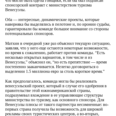
что могли быть одеты гонщики, если бы был подписан
спонсорский контракт с министерством туризма
Венесуэлы.
Оба — интересные, динамические проекты, которые
наверняка бы выделялись в пелотоне и, по иронии судьбы,
гарантировали бы команде большое внимание со стороны
потенциальных спонсоров.
Матхин в очередной уже раз объяснил текущую ситуацию,
заявляя, что у него еще остаются некоторые возможности,
но время к сожалению, работает против команды. “Есть
несколько открытых вариантов, в том числе и из
Венесуэлы,” объяснил он, “но есть препятствие — время
постепенно зааканчивается. Нелегко договориться о
выделении 1.5 миллиона евро за столь короткое время.”
Как предполагалось, команда могла бы реализовать
венесуэльский проект, который в случае его одобрения в
правительстве этой южноамериканской страны,
подразумевал вхождение в ее управляющие структуры
министерства по туризму, как основного спонсора. Для
Венесуэлы плюсы от такого партнестра несомненные: во-
первых страна получила бы возможность для широкой
рекламы своих туристических центров, а во-вторых,