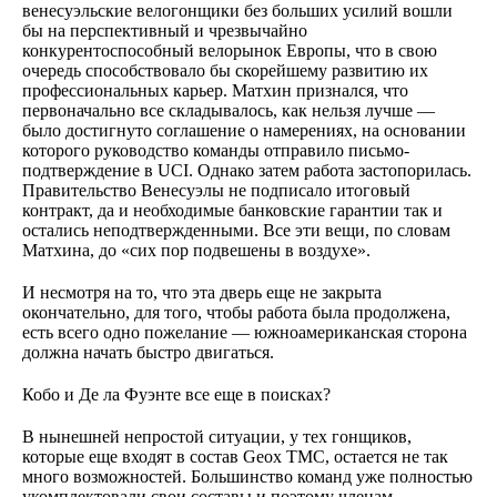
венесуэльские велогонщики без больших усилий вошли
бы на перспективный и чрезвычайно
конкурентоспособный велорынок Европы, что в свою
очередь способствовало бы скорейшему развитию их
профессиональных карьер. Матхин признался, что
первоначально все складывалось, как нельзя лучше —
было достигнуто соглашение о намерениях, на основании
которого руководство команды отправило письмо-
подтверждение в UCI. Однако затем работа застопорилась.
Правительство Венесуэлы не подписало итоговый
контракт, да и необходимые банковские гарантии так и
остались неподтвержденными. Все эти вещи, по словам
Матхина, до «сих пор подвешены в воздухе».
И несмотря на то, что эта дверь еще не закрыта
окончательно, для того, чтобы работа была продолжена,
есть всего одно пожелание — южноамериканская сторона
должна начать быстро двигаться.
Кобо и Де ла Фуэнте все еще в поисках?
В нынешней непростой ситуации, у тех гонщиков,
которые еще входят в состав Geox TMC, остается не так
много возможностей. Большинство команд уже полностью
укомплектовали свои составы и поэтому членам