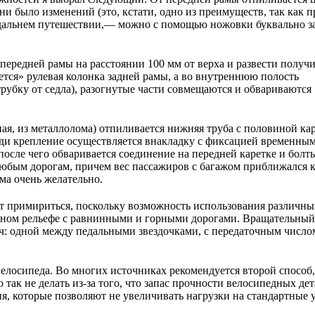
 ни было изменений (это, кстати, одно из преимуществ, так как 
дальнем путешествии,— можно с помощью ножовки буквально з
передней рамы на расстоянии 100 мм от верха и развести получ
ется» рулевая колонка задней рамы, а во внутреннюю полость
рубку от седла), разогнутые части совмещаются и обвариваются
ая, из металлолома) отпиливается нижняя труба с половиной ка
еди крепление осуществляется внакладку с фиксацией временны
после чего обваривается соединение на передней каретке и болт
 любым дорогам, причем вес пассажиров с багажом приближался к
ма очень желательно.
ет примириться, поскольку возможность использования различны
азном рельефе с равнинными и горными дорогами. Вращательны
ач: одной между педальными звездочками, с передаточным число
велосипеда. Во многих источниках рекомендуется второй способ,
так не делать из-за того, что запас прочности велосипедных де
я, которые позволяют не увеличивать нагрузки на стандартные 