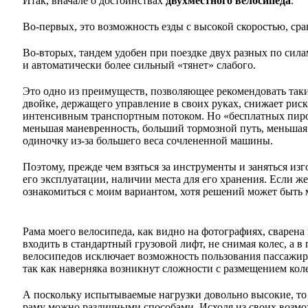
Итак, вначале о достоинствах
двухместного велосипеда
.
Во-первых, это возможность езды с высокой скоростью, ср
Во-вторых, тандем удобен при поездке двух разных по сил
и автоматически более сильный «тянет» слабого.
Это одно из преимуществ, позволяющее рекомендовать таки
двойке, держащего управление в своих руках, снижает рис
интенсивным транспортным потоком. Но «бесплатных пиро
меньшая маневренность, больший тормозной путь, меньшая 
одиночку из-за большего веса сочлененной машины.
Поэтому, прежде чем взяться за инструменты и заняться из
его эксплуатации, наличии места для его хранения. Если ж
ознакомиться с моим вариантом, хотя решений может быть
Рама моего велосипеда, как видно на фотографиях, сварен
входить в стандартный грузовой лифт, не снимая колес, а
велосипедов исключает возможность пользования пассажир
так как наверняка возникнут сложности с размещением кол
А поскольку испытываемые нагрузки довольно высокие, то 
раму можно различными способами. Исходя из своих возмо