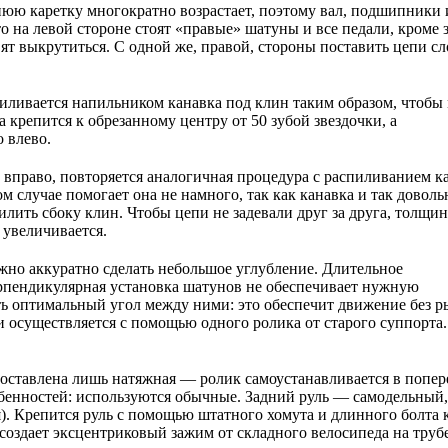
нюю каретку многократно возрастает, поэтому вал, подшипники
что на левой стороне стоят «правые» шатуны и все педали, кроме 
ят выкрутиться. С одной же, правой, стороны поставить цепи с
опиливается напильником канавка под клин таким образом, чтоб
 крепится к обрезанному центру от 50 зубой звездочки, а
 влево.
 вправо, повторяется аналогичная процедура с распиливанием к
ом случае помогает она не намного, так как канавка и так доволь
лить сбоку клин. Чтобы цепи не задевали друг за друга, толщи
увеличивается.
можно аккуратно сделать небольшое углубление. Длительное
ерпендикулярная установка шатунов не обеспечивает нужную
ь оптимальный угол между ними: это обеспечит движение без р
и осуществляется с помощью одного ролика от старого суппорта
 оставлена лишь натяжная — ролик самоустанавливается в попе
обенностей: используются обычные. Задний руль — самодельный,
). Крепится руль с помощью штатного хомута и длинного болта 
создает эксцентриковый зажим от складного велосипеда на труб