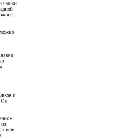
 и чашки
задней
ложнее,
ы можно
анавки
но
на
ывков и
. Он
речном
 из
к трубе
е