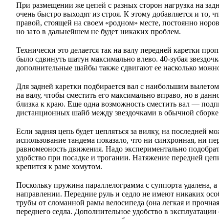
При размещении же цепей с разных сторон нагрузка на зад
очень быстро выходят из строя. К этому добавляется и то, 
правой, стоящей на своем «родном» месте, постоянно норов
но зато в дальнейшем не будет никаких проблем.
Технически это делается так на валу передней каретки пр
было сдвинуть шатун максимально влево. 40-зубая звездочка
дополнительные шайбы также сдвигают ее насколько можно
Для задней каретки подбирается вал с наибольшим вылетом
на валу, чтобы сместить его максимально вправо, но в данн
близка к краю. Еще одна возможность сместить вал — подпи
дистанционных шайб между звездочками в обычной сборке 
Если задняя цепь будет цепляться за вилку, на последней 
использование тандема показало, что ни синхронная, ни п
равномеоность движения. Надо экспериментально подобрат
удобство при посадке и трогании. Натяжение передней цеп
крепится к раме хомутом.
Поскольку пружина параллелограмма с суппорта удалена, а
направлении. Передние руль и седло не имеют никаких ос
трубы от сломанной рамы велосипеда (она легкая и прочная
переднего седла. Дополнительное удобство в эксплуатации 