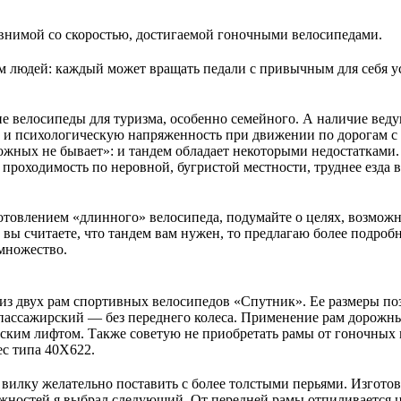
авнимой со скоростью, достигаемой гоночными велосипедами.
ам людей: каждый может вращать педали с привычным для себя 
е велосипеды для туризма, особенно семейного. А наличие веду
к и психологическую напряженность при движении по дорогам с
жных не бывает»: и тандем обладает некоторыми недостатками.
проходимость по неровной, бугристой местности, труднее езда 
готовлением «длинного» велосипеда, подумайте о целях, возмож
е вы считаете, что тандем вам нужен, то предлагаю более подроб
 множество.
а из двух рам спортивных велосипедов «Спутник». Ее размеры п
 в пассажирский — без переднего колеса. Применение рам дорожн
ским лифтом. Также советую не приобретать рамы от гоночных
ес типа 40X622.
вилку желательно поставить с более толстыми перьями. Изгото
жностей я выбрал следующий. От передней рамы отпиливается 