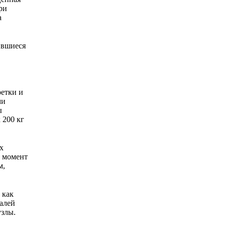
при
а
ившиеся
ретки и
ми
ы
 200 кг
х
й момент
м,
 как
талей
узлы.