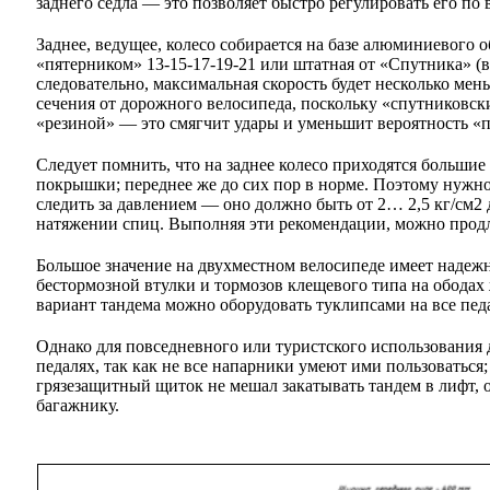
заднего седла — это позволяет быстро регулировать его по 
Заднее, ведущее, колесо собирается на базе алюминиевого о
«пятерником» 13-15-17-19-21 или штатная от «Спутника» (в 
следовательно, максимальная скорость будет несколько мен
сечения от дорожного велосипеда, поскольку «спутниковск
«резиной» — это смягчит удары и уменьшит вероятность «п
Следует помнить, что на заднее колесо приходятся большие
покрышки; переднее же до сих пор в норме. Поэтому нужно 
следить за давлением — оно должно быть от 2… 2,5 кг/см2 
натяжении спиц. Выполняя эти рекомендации, можно продл
Большое значение на двухместном велосипеде имеет надеж
бестормозной втулки и тормозов клещевого типа на обода
вариант тандема можно оборудовать туклипсами на все пед
Однако для повседневного или туристского использования д
педалях, так как не все напарники умеют ими пользоваться;
грязезащитный щиток не мешал закатывать тандем в лифт, о
багажнику.