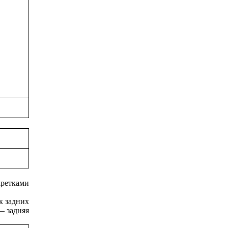
аретками
к задних
— задняя