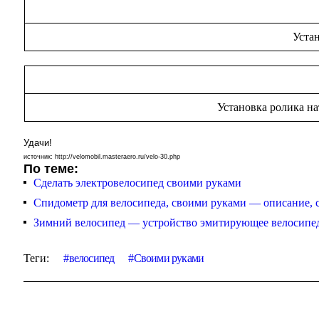
Устан
Установка ролика н
Удачи!
источник: http://velomobil.masteraero.ru/velo-30.php
По теме:
Сделать электровелосипед своими руками
Спидометр для велосипеда, своими руками — описание, 
Зимний велосипед — устройство эмитирующее велосипе
Теги:
велосипед
Своими руками