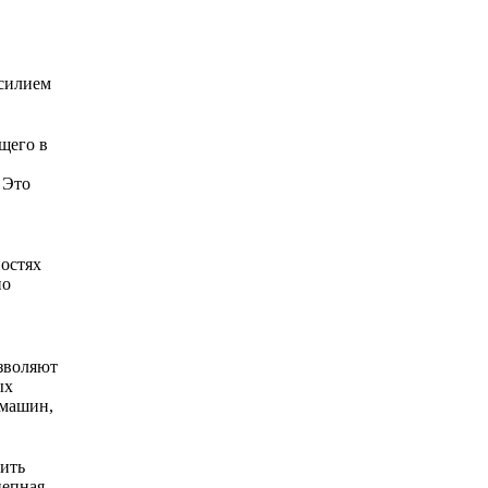
усилием
щего в
 Это
в
ностях
но
озволяют
ых
 машин,
вить
цепная