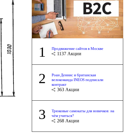
1
Продвижение сайтов в Москве
1137
Акции
2
Роан Деннис и британская
велокоманда INEOS подписали
контракт
363
Акции
3
Трюковые самокаты для новичков: на
чём учиться?
268
Акции