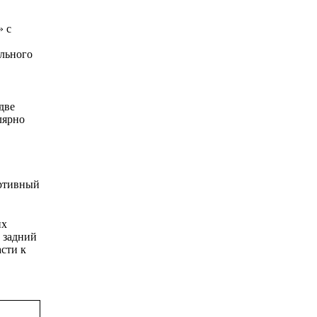
» с
ольного
две
лярно
ортивный
их
ы задний
асти к