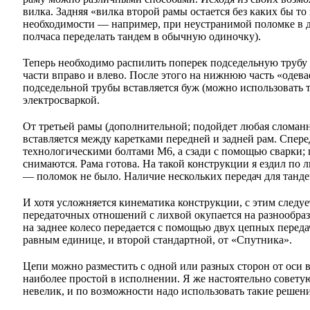
вилка. Задняя «вилка второй рамы остается без каких бы то
необходимости — например, при неустранимой поломке в 
полчаса переделать тандем в обычную одиночку).
Теперь необходимо распилить поперек подседельную трубу 
части вправо и влево. После этого на нижнюю часть «одева
подседельной трубы вставляется буж (можно использовать т
электросваркой.
От третьей рамы (дополнительной; подойдет любая сломанн
вставляется между каретками передней и задней рам. Спер
технологическими болтами М6, а сзади с помощью сварки; 
снимаются. Рама готова. На такой конструкции я ездил по
— поломок не было. Наличие нескольких передач для танде
И хотя усложняется кинематика конструкции, с этим следу
передаточных отношений с лихвой окупается на разнообр
на заднее колесо передается с помощью двух цепных перед
равным единице, и второй стандартной, от «Спутника».
Цепи можно разместить с одной или разных сторон от оси 
наиболее простой в исполнении. Я же настоятельно советую 
невелик, и по возможности надо использовать такие решени