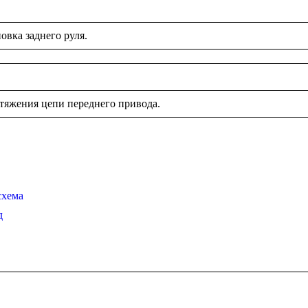
овка заднего руля.
атяжения цепи переднего привода.
схема
д