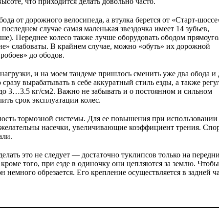
высоте, что приходится делать довольно часто.
бода от дорожного велосипеда, а втулка берется от «Старт-шоссе
последнем случае самая маленькая звездочка имеет 14 зубьев,
ьше). Переднее колесо также лучше оборудовать ободом прямоуг
ие» слабоваты. В крайнем случае, можно «обуть» их дорожной
робоев» до ободов.
 нагрузки, и на моем тандеме пришлось сменить уже два обода и 
сразу вырабатывать в себе аккуратный стиль езды, а также регу
до 3…3.5 кг/см2. Важно не забывать и о постоянном и сильном
ить срок эксплуатации колес.
ность тормозной системы. Для ее повышения при использовании
х желательны насечки, увеличивающие коэффициент трения. Сп
али.
елать это не следует — достаточно туклипсов только на передн
 кроме того, при езде в одиночку они цепляются за землю. Чтоб
н немного обрезается. Его крепление осуществляется в задней ч