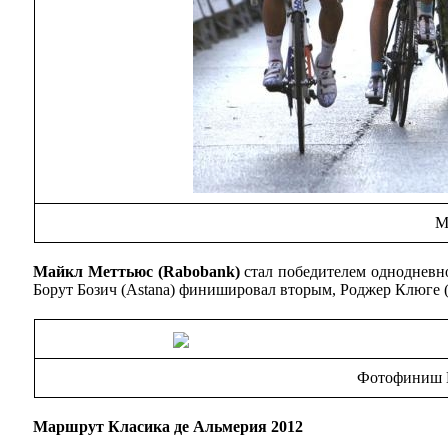
M
Майкл Меттьюс (Rabobank)
стал победителем одноднев
Борут Бозич (Astana) финишировал вторым, Роджер Клюге (
Фотофиниш К
Маршрут
Класика де Альмерия 2012