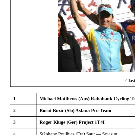
Clas
1
Michael Matthews (Aus) Rabobank Cycling 
2
Borut Bozic (Slo) Astana Pro Team
3
Roger Kluge (Ger) Project 1T4I
4
St?phane Poulhies (Fra) Saur — Sojasun