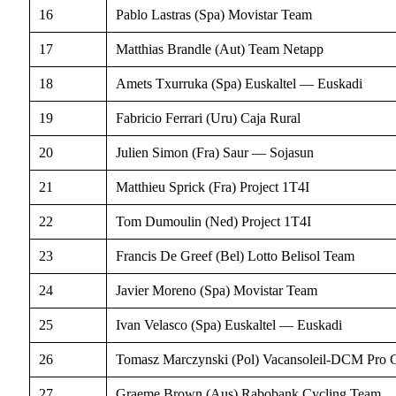
16
Pablo Lastras (Spa) Movistar Team
17
Matthias Brandle (Aut) Team Netapp
18
Amets Txurruka (Spa) Euskaltel — Euskadi
19
Fabricio Ferrari (Uru) Caja Rural
20
Julien Simon (Fra) Saur — Sojasun
21
Matthieu Sprick (Fra) Project 1T4I
22
Tom Dumoulin (Ned) Project 1T4I
23
Francis De Greef (Bel) Lotto Belisol Team
24
Javier Moreno (Spa) Movistar Team
25
Ivan Velasco (Spa) Euskaltel — Euskadi
26
Tomasz Marczynski (Pol) Vacansoleil-DCM Pro 
27
Graeme Brown (Aus) Rabobank Cycling Team