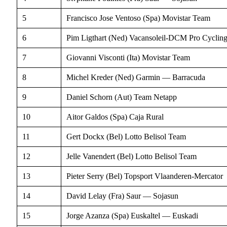
5
Francisco Jose Ventoso (Spa) Movistar Team
6
Pim Ligthart (Ned) Vacansoleil-DCM Pro Cyclin
7
Giovanni Visconti (Ita) Movistar Team
8
Michel Kreder (Ned) Garmin — Barracuda
9
Daniel Schorn (Aut) Team Netapp
10
Aitor Galdos (Spa) Caja Rural
11
Gert Dockx (Bel) Lotto Belisol Team
12
Jelle Vanendert (Bel) Lotto Belisol Team
13
Pieter Serry (Bel) Topsport Vlaanderen-Mercator
14
David Lelay (Fra) Saur — Sojasun
15
Jorge Azanza (Spa) Euskaltel — Euskadi