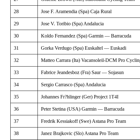
28
Jose F. Aramendia (Spa) Caja Rural
29
Jose V. Toribio (Spa) Andalucia
30
Koldo Fernandez (Spa) Garmin — Barracuda
31
Gorka Verdugo (Spa) Euskaltel — Euskadi
32
Matteo Carrara (Ita) Vacansoleil-DCM Pro Cycli
33
Fabrice Jeandesboz (Fra) Saur — Sojasun
34
Sergio Carrasco (Spa) Andalucia
35
Johannes Fr?hlinger (Ger) Project 1T4I
36
Peter Stetina (USA) Garmin — Barracuda
37
Fredrik Kessiakoff (Swe) Astana Pro Team
38
Janez Brajkovic (Slo) Astana Pro Team