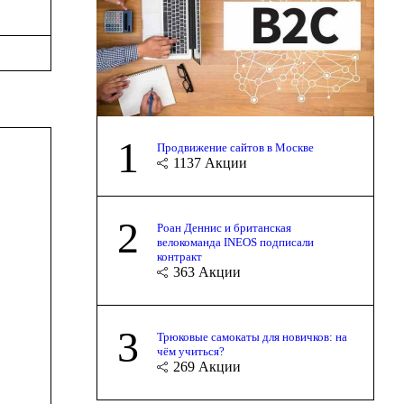
1
Продвижение сайтов в Москве
1137
Акции
2
Роан Деннис и британская
велокоманда INEOS подписали
контракт
363
Акции
3
Трюковые самокаты для новичков: на
чём учиться?
269
Акции