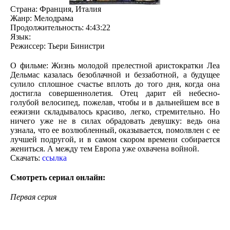
Страна: Франция, Италия
Жанр: Мелодрама
Продолжительность: 4:43:22
Язык:
Режиссер: Тьери Бинистри
О фильме: Жизнь молодой прелестной аристократки Леа
Дельмас казалась безоблачной и беззаботной, а будущее
сулило сплошное счастье вплоть до того дня, когда она
достигла совершеннолетия. Отец дарит ей небесно-
голубой велосипед, пожелав, чтобы и в дальнейшем все в
еежизни складывалось красиво, легко, стремительно. Но
ничего уже не в силах обрадовать девушку: ведь она
узнала, что ее возлюбленный, оказывается, помолвлен с ее
лучшей подругой, и в самом скором времени собирается
жениться. А между тем Европа уже охвачена войной.
Скачать:
ссылка
Смотреть сериал онлайн:
Первая серия