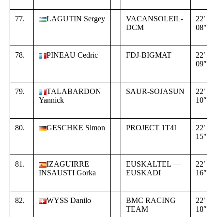
77.
LAGUTIN Sergey
VACANSOLEIL-
22′
DCM
08″
78.
PINEAU Cedric
FDJ-BIGMAT
22′
09″
79.
TALABARDON
SAUR-SOJASUN
22′
Yannick
10″
80.
GESCHKE Simon
PROJECT 1T4I
22′
15″
81.
IZAGUIRRE
EUSKALTEL —
22′
INSAUSTI Gorka
EUSKADI
16″
82.
WYSS Danilo
BMC RACING
22′
TEAM
18″