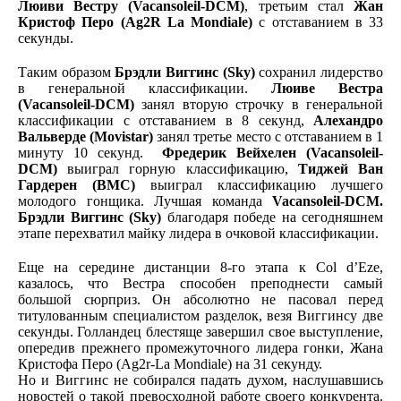
Люиви Вестру (Vacansoleil-DCM)
, третьим стал
Жан
Кристоф Перо (Ag2R La Mondiale)
с отставанием в 33
секунды.
Таким образом
Брэдли Виггинс (Sky)
сохранил лидерство
в генеральной классификации.
Люиве Вестра
(Vacansoleil-DCM)
занял вторую строчку в генеральной
классификации с отставанием в 8 секунд,
Алехандро
Вальверде (Movistar)
занял третье место с отставанием в 1
минуту 10 секунд.
Фредерик Вейхелен (Vacansoleil-
DCM)
выиграл горную классификацию,
Тиджей Ван
Гардерен (BMC)
выиграл классификацию лучшего
молодого гонщика. Лучшая команда
Vacansoleil-DCM.
Брэдли Виггинс (Sky)
благодаря победе на сегодняшнем
этапе перехватил майку лидера в очковой классификации.
Еще на середине дистанции 8-го этапа к Col d’Eze,
казалось, что Вестра способен преподнести самый
большой сюрприз. Он абсолютно не пасовал перед
титулованным специалистом разделок, везя Виггинсу две
секунды. Голландец блестяще завершил свое выступление,
опередив прежнего промежуточного лидера гонки, Жана
Кристофа Перо (Ag2r-La Mondiale) на 31 секунду.
Но и Виггинс не собирался падать духом, наслушавшись
новостей о такой превосходной работе своего конкурента.