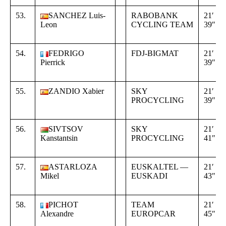
53.
SANCHEZ Luis-
RABOBANK
21′
Leon
CYCLING TEAM
39″
54.
FEDRIGO
FDJ-BIGMAT
21′
Pierrick
39″
55.
ZANDIO Xabier
SKY
21′
PROCYCLING
39″
56.
SIVTSOV
SKY
21′
Kanstantsin
PROCYCLING
41″
57.
ASTARLOZA
EUSKALTEL —
21′
Mikel
EUSKADI
43″
58.
PICHOT
TEAM
21′
Alexandre
EUROPCAR
45″