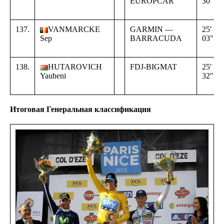
EUROPCAR
30″
137.
VANMARCKE
GARMIN —
25′
Sep
BARRACUDA
03″
138.
HUTAROVICH
FDJ-BIGMAT
25′
Yauheni
32″
Итоговая Генеральная классификация