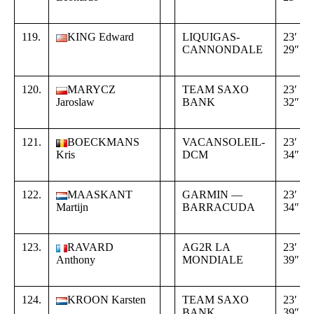
119.
KING Edward
LIQUIGAS-
23′
CANNONDALE
29″
120.
MARYCZ
TEAM SAXO
23′
Jaroslaw
BANK
32″
121.
BOECKMANS
VACANSOLEIL-
23′
Kris
DCM
34″
122.
MAASKANT
GARMIN —
23′
Martijn
BARRACUDA
34″
123.
RAVARD
AG2R LA
23′
Anthony
MONDIALE
39″
124.
KROON Karsten
TEAM SAXO
23′
BANK
39″