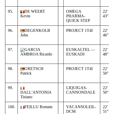
95.
DE WEERT
OMEGA
22′
Kevin
PHARMA-
43″
QUICK STEP
96.
DEGENKOLB
PROJECT 1T4I
22′
John
46″
97.
GARCIA
EUSKALTEL —
22′
EUSKADI
48″
AMBROA Ricardo
98.
GRETSCH
PROJECT 1T4I
22′
Patrick
50″
99.
LIQUIGAS-
22′
DALL’ANTONIA
CANNONDALE
50″
Tiziano
100.
FEILLU Romain
VACANSOLEIL-
22′
DCM
51″