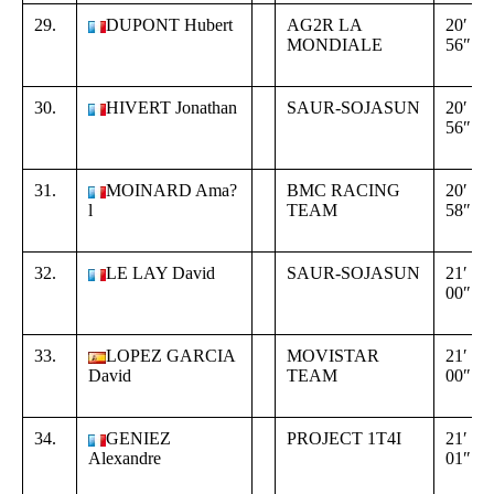
29.
DUPONT Hubert
AG2R LA
20′
MONDIALE
56″
30.
HIVERT Jonathan
SAUR-SOJASUN
20′
56″
31.
MOINARD Ama?
BMC RACING
20′
l
TEAM
58″
32.
LE LAY David
SAUR-SOJASUN
21′
00″
33.
LOPEZ GARCIA
MOVISTAR
21′
David
TEAM
00″
34.
GENIEZ
PROJECT 1T4I
21′
Alexandre
01″