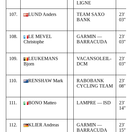
LIGNE
107.
LUND Anders
TEAM SAXO
23′
BANK
03″
108.
LE MEVEL
GARMIN —
23′
Christophe
BARRACUDA
03″
109.
LEUKEMANS
VACANSOLEIL-
23′
Bjorn
DCM
03″
110.
RENSHAW Mark
RABOBANK
23′
CYCLING TEAM
08″
111.
BONO Matteo
LAMPRE — ISD
23′
14″
112.
KLIER Andreas
GARMIN —
23′
BARRACUDA
15″