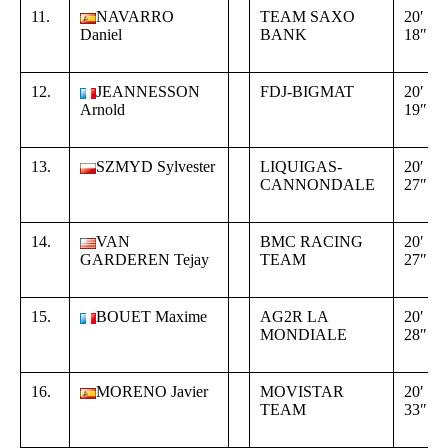
11.
NAVARRO
TEAM SAXO
20′
Daniel
BANK
18″
12.
JEANNESSON
FDJ-BIGMAT
20′
Arnold
19″
13.
SZMYD Sylvester
LIQUIGAS-
20′
CANNONDALE
27″
14.
VAN
BMC RACING
20′
GARDEREN Tejay
TEAM
27″
15.
BOUET Maxime
AG2R LA
20′
MONDIALE
28″
16.
MORENO Javier
MOVISTAR
20′
TEAM
33″