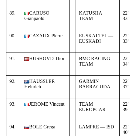
89.
CARUSO
KATUSHA
22′
Gianpaolo
TEAM
33″
90.
CAZAUX Pierre
EUSKALTEL —
22′
EUSKADI
33″
91.
HUSHOVD Thor
BMC RACING
22′
TEAM
34″
92.
HAUSSLER
GARMIN —
22′
Heinrich
BARRACUDA
37″
93.
JEROME Vincent
TEAM
22′
EUROPCAR
39″
94.
BOLE Grega
LAMPRE — ISD
22′
40″