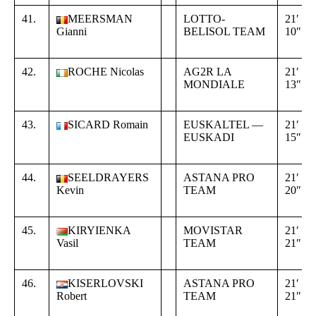
41.
MEERSMAN
LOTTO-
21′
Gianni
BELISOL TEAM
10″
42.
ROCHE Nicolas
AG2R LA
21′
MONDIALE
13″
43.
SICARD Romain
EUSKALTEL —
21′
EUSKADI
15″
44.
SEELDRAYERS
ASTANA PRO
21′
Kevin
TEAM
20″
45.
KIRYIENKA
MOVISTAR
21′
Vasil
TEAM
21″
46.
KISERLOVSKI
ASTANA PRO
21′
Robert
TEAM
21″