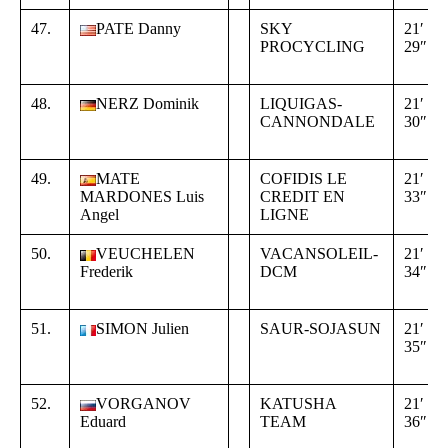
47.
PATE Danny
SKY
21′
PROCYCLING
29″
48.
NERZ Dominik
LIQUIGAS-
21′
CANNONDALE
30″
49.
MATE
COFIDIS LE
21′
MARDONES Luis
CREDIT EN
33″
Angel
LIGNE
50.
VEUCHELEN
VACANSOLEIL-
21′
Frederik
DCM
34″
51.
SIMON Julien
SAUR-SOJASUN
21′
35″
52.
VORGANOV
KATUSHA
21′
Eduard
TEAM
36″