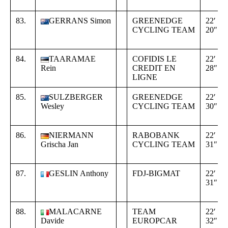
83.
GERRANS Simon
GREENEDGE
22′
CYCLING TEAM
20″
84.
TAARAMAE
COFIDIS LE
22′
Rein
CREDIT EN
28″
LIGNE
85.
SULZBERGER
GREENEDGE
22′
Wesley
CYCLING TEAM
30″
86.
NIERMANN
RABOBANK
22′
Grischa Jan
CYCLING TEAM
31″
87.
GESLIN Anthony
FDJ-BIGMAT
22′
31″
88.
MALACARNE
TEAM
22′
Davide
EUROPCAR
32″