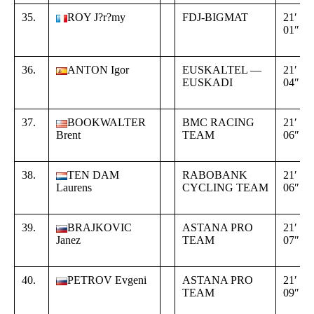
35.
ROY J?r?my
FDJ-BIGMAT
21′
01″
36.
ANTON Igor
EUSKALTEL —
21′
EUSKADI
04″
37.
BOOKWALTER
BMC RACING
21′
Brent
TEAM
06″
38.
TEN DAM
RABOBANK
21′
Laurens
CYCLING TEAM
06″
39.
BRAJKOVIC
ASTANA PRO
21′
Janez
TEAM
07″
40.
PETROV Evgeni
ASTANA PRO
21′
TEAM
09″