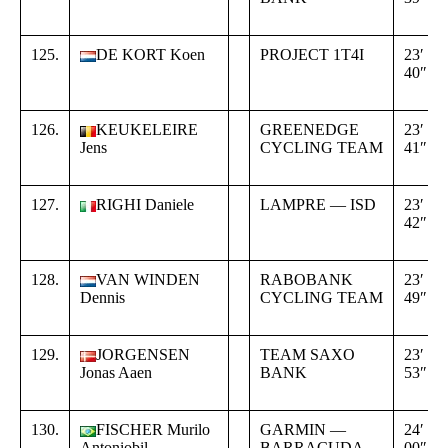
125.
DE KORT Koen
PROJECT 1T4I
23′
40″
126.
KEUKELEIRE
GREENEDGE
23′
Jens
CYCLING TEAM
41″
127.
RIGHI Daniele
LAMPRE — ISD
23′
42″
128.
VAN WINDEN
RABOBANK
23′
Dennis
CYCLING TEAM
49″
129.
JORGENSEN
TEAM SAXO
23′
Jonas Aaen
BANK
53″
130.
FISCHER Murilo
GARMIN —
24′
Antoniobil
BARRACUDA
00″