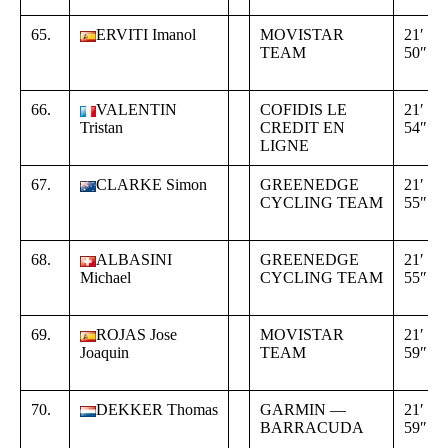
65.
ERVITI Imanol
MOVISTAR
21′
TEAM
50″
66.
VALENTIN
COFIDIS LE
21′
Tristan
CREDIT EN
54″
LIGNE
67.
CLARKE Simon
GREENEDGE
21′
CYCLING TEAM
55″
68.
ALBASINI
GREENEDGE
21′
Michael
CYCLING TEAM
55″
69.
ROJAS Jose
MOVISTAR
21′
Joaquin
TEAM
59″
70.
DEKKER Thomas
GARMIN —
21′
BARRACUDA
59″