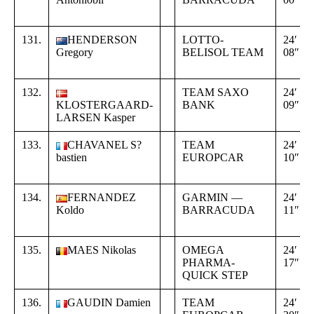
131.
HENDERSON
LOTTO-
24′
Gregory
BELISOL TEAM
08″
132.
TEAM SAXO
24′
KLOSTERGAARD-
BANK
09″
LARSEN Kasper
133.
CHAVANEL S?
TEAM
24′
bastien
EUROPCAR
10″
134.
FERNANDEZ
GARMIN —
24′
Koldo
BARRACUDA
11″
135.
MAES Nikolas
OMEGA
24′
PHARMA-
17″
QUICK STEP
136.
GAUDIN Damien
TEAM
24′