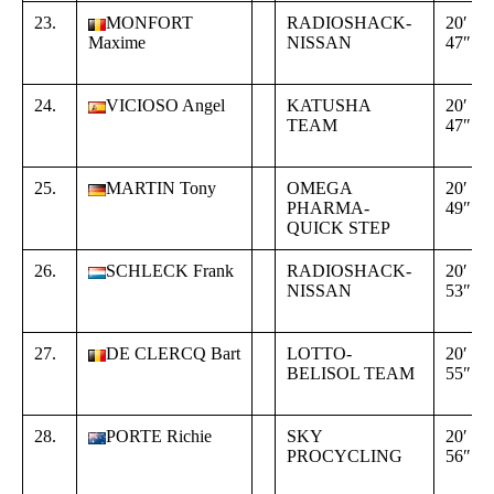
23.
MONFORT
RADIOSHACK-
20′
Maxime
NISSAN
47″
24.
VICIOSO Angel
KATUSHA
20′
TEAM
47″
25.
MARTIN Tony
OMEGA
20′
PHARMA-
49″
QUICK STEP
26.
SCHLECK Frank
RADIOSHACK-
20′
NISSAN
53″
27.
DE CLERCQ Bart
LOTTO-
20′
BELISOL TEAM
55″
28.
PORTE Richie
SKY
20′
PROCYCLING
56″