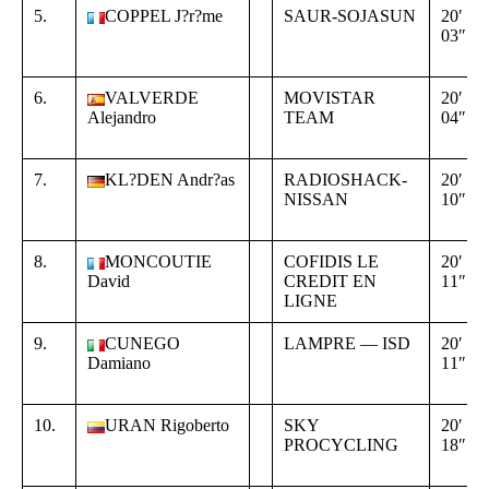
5.
COPPEL J?r?me
SAUR-SOJASUN
20′
03″
6.
VALVERDE
MOVISTAR
20′
Alejandro
TEAM
04″
7.
KL?DEN Andr?as
RADIOSHACK-
20′
NISSAN
10″
8.
MONCOUTIE
COFIDIS LE
20′
David
CREDIT EN
11″
LIGNE
9.
CUNEGO
LAMPRE — ISD
20′
Damiano
11″
10.
URAN Rigoberto
SKY
20′
PROCYCLING
18″