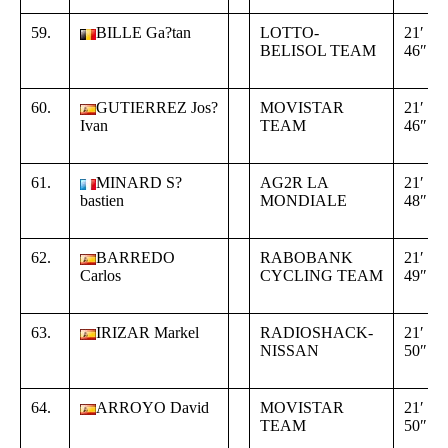
59.
BILLE Ga?tan
LOTTO-
21′
BELISOL TEAM
46″
60.
GUTIERREZ Jos?
MOVISTAR
21′
Ivan
TEAM
46″
61.
MINARD S?
AG2R LA
21′
bastien
MONDIALE
48″
62.
BARREDO
RABOBANK
21′
Carlos
CYCLING TEAM
49″
63.
IRIZAR Markel
RADIOSHACK-
21′
NISSAN
50″
64.
ARROYO David
MOVISTAR
21′
TEAM
50″