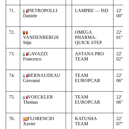
71.
PIETROPOLLI
LAMPRE — ISD
22′
Daniele
00″
72.
OMEGA
22′
VANDENBERGH
PHARMA-
01″
Stijn
QUICK STEP
73.
GAVAZZI
ASTANA PRO
22′
Francesco
TEAM
02″
74.
BERNAUDEAU
TEAM
22′
Giovanni
EUROPCAR
06″
75.
VOECKLER
TEAM
22′
Thomas
EUROPCAR
06″
76.
FLORENCIO
KATUSHA
22′
Xavier
TEAM
07″