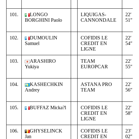
101.
LONGO
LIQUIGAS-
22′
BORGHINI Paolo
CANNONDALE
51″
102.
DUMOULIN
COFIDIS LE
22′
Samuel
CREDIT EN
54″
LIGNE
103.
ARASHIRO
TEAM
22′
Yukiya
EUROPCAR
55″
104.
KASHECHKIN
ASTANA PRO
22′
Andrey
TEAM
56″
105.
BUFFAZ Micka?l
COFIDIS LE
22′
CREDIT EN
58″
LIGNE
106.
GHYSELINCK
COFIDIS LE
23′
Jan
CREDIT EN
02″