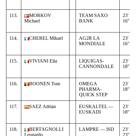
113.
MORKOV
TEAM SAXO
23′
Michael
BANK
16″
114.
CHEREL Mikael
AG2R LA
23′
MONDIALE
16″
115.
VIVIANI Elia
LIQUIGAS-
23′
CANNONDALE
18″
116.
BOONEN Tom
OMEGA
23′
PHARMA-
18″
QUICK STEP
117.
SAEZ Adrian
EUSKALTEL —
23′
EUSKADI
18″
118.
BERTAGNOLLI
LAMPRE — ISD
23′
Leonardo
23″