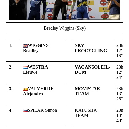
Bradley Wiggins (Sky)
1.
WIGGINS
SKY
28h
Bradley
PROCYCLING
12′
16″
2.
WESTRA
VACANSOLEIL-
28h
Lieuwe
DCM
12′
24″
3.
VALVERDE
MOVISTAR
28h
Alejandro
TEAM
13′
26″
4.
SPILAK Simon
KATUSHA
28h
TEAM
13′
40″