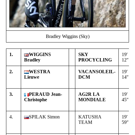
Bradley Wiggins (Sky)
1.
WIGGINS
SKY
19′
Bradley
PROCYCLING
12″
2.
WESTRA
VACANSOLEIL-
19′
Lieuwe
DCM
14″
3.
PERAUD Jean-
AG2R LA
19′
Christophe
MONDIALE
45″
4.
SPILAK Simon
KATUSHA
19′
TEAM
59″