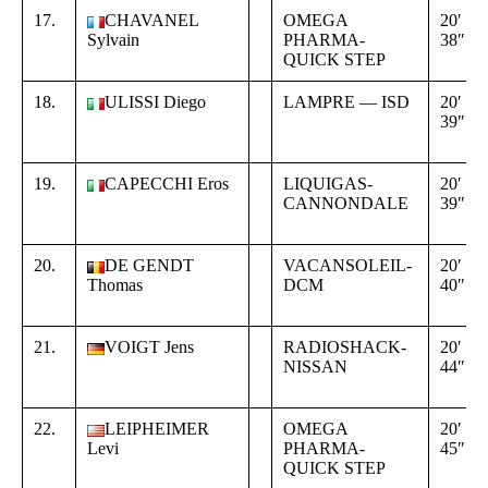
17.
CHAVANEL
OMEGA
20′
Sylvain
PHARMA-
38″
QUICK STEP
18.
ULISSI Diego
LAMPRE — ISD
20′
39″
19.
CAPECCHI Eros
LIQUIGAS-
20′
CANNONDALE
39″
20.
DE GENDT
VACANSOLEIL-
20′
Thomas
DCM
40″
21.
VOIGT Jens
RADIOSHACK-
20′
NISSAN
44″
22.
LEIPHEIMER
OMEGA
20′
Levi
PHARMA-
45″
QUICK STEP