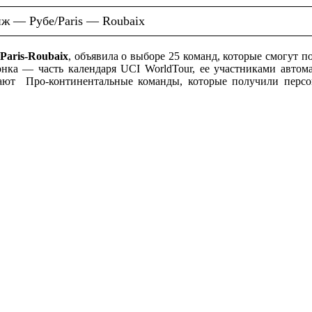
ж — Рубе/Paris — Roubaix
Paris-Roubaix
, объявила о выборе 25 команд, которые смогут п
онка — часть календаря UCI WorldTour, ее участниками автом
имают Про-континентальные команды, которые получили перс