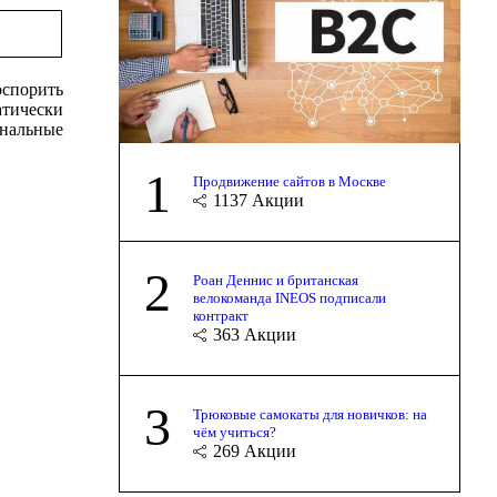
оспорить
атически
ональные
1
Продвижение сайтов в Москве
1137
Акции
2
Роан Деннис и британская
велокоманда INEOS подписали
контракт
363
Акции
3
Трюковые самокаты для новичков: на
чём учиться?
269
Акции