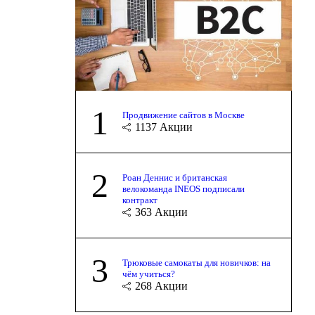
1
Продвижение сайтов в Москве
1137
Акции
2
Роан Деннис и британская
велокоманда INEOS подписали
контракт
363
Акции
3
Трюковые самокаты для новичков: на
чём учиться?
268
Акции