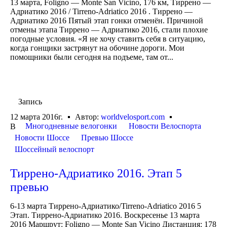
13 марта, Foligno — Monte San Vicino, 176 км, Тиррено —
Адриатико 2016 / Tirreno-Adriatico 2016 . Тиррено —
Адриатико 2016 Пятый этап гонки отменён. Причиной
отмены этапа Тиррено — Адриатико 2016, стали плохие
погодные условия. «Я не хочу ставить себя в ситуацию,
когда гонщики застрянут на обочине дороги. Мои
помощники были сегодня на подъеме, там от...
Запись
12 марта 2016г.
Автор:
worldvelosport.com
Многодневные велогонки
Новости Велоспорта
В
Новости Шоссе
Превью Шоссе
Шоссейный велоспорт
Тиррено-Адриатико 2016. Этап 5
превью
6-13 марта Тиррено-Адриатико/Tirreno-Adriatico 2016 5
Этап. Тиррено-Адриатико 2016. Воскресенье 13 марта
2016 Маршрут: Foligno — Monte San Vicino Дистанция: 178