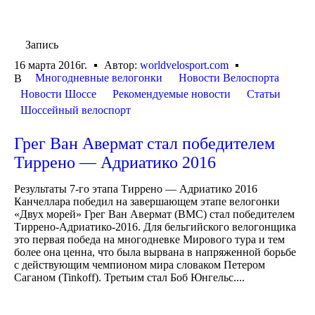
Запись
16 марта 2016г.
Автор:
worldvelosport.com
Многодневные велогонки
Новости Велоспорта
В
Новости Шоссе
Рекомендуемые новости
Статьи
Шоссейный велоспорт
Грег Ван Авермат стал победителем
Тиррено — Адриатико 2016
Результаты 7-го этапа Тиррено — Адриатико 2016
Канчеллара победил на завершающем этапе велогонки
«Двух морей» Грег Ван Авермат (BMC) стал победителем
Тиррено-Адриатико-2016. Для бельгийского велогонщика
это первая победа на многодневке Мирового тура и тем
более она ценна, что была вырвана в напряженной борьбе
с действующим чемпионом мира словаком Петером
Саганом (Tinkoff). Третьим стал Боб Юнгельс....