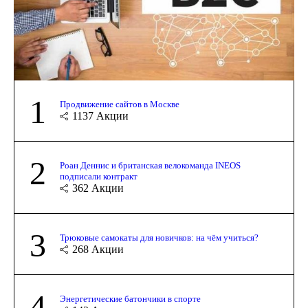
1
Продвижение сайтов в Москве
1137
Акции
2
Роан Деннис и британская велокоманда INEOS
подписали контракт
362
Акции
3
Трюковые самокаты для новичков: на чём учиться?
268
Акции
4
Энергетические батончики в спорте