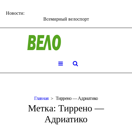
Новости:
Всемирный велоспорт
Главная
Тиррено — Адриатико
Метка:
Тиррено —
Адриатико