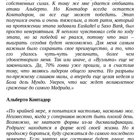
собственных силах. К тому же мне удается отбивать
атаки Альберто. Но Контадор всегда остается
Контадором, он все еще может победить. Этап
получился очень и очень тяжелым, а тот ритм, который
на протяжении этапа задавали Euskaltel и Saxo Bank, был
просто невероятным. Я неплохо чувствовал себя по ходу
этапа, но за победой не рвался, потому что знал –
выиграть сегодня будет невозможно. Для меня самым
важным было сохранить свое преимущество, а то, что
его удалось чуть-чуть увеличить, более чем
удовлетворило меня. Так или иначе, а «Вуэльта» еще не
закончилась. Да, 70% гонки уже прошли, и я счастлив
тому, что являюсь лидером общего зачета. Но разрывы
по-прежнему слишком малы, а впереди еще целая неделя и
Бола дель Мундо. Уверен, что нас ждет великолепное
сражение до самого Мадрида.»
Альберто Контадор
«По крайней мере, я попытался настолько, насколько мог.
Неизвестно, когда у соперников может быть плохой день.
Возможно, не хватает формы из-за дисквалификации.
Родригес находится в форме всей своей жизни. Но я
продолжу бороться, буду сражаться до самого последнего
момента. Если завтра мое состояние будет лучше, то