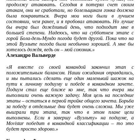
продолжу атаковать. Сегодня я потерял счет своим
атакам, они не сработали, но болельщикам гонка должна
была понравиться. Вчера мои ноги были в лучшем
состоянии, чем ранее, и я пробовал атаковать. Но лучше
бы вчера был дождливый день, что подходит мне в
большей степени. Надеюсь, что на субботнем этапе с
горой Бола-дель-Мундо погода будет другой. Пока что на
этой Вуэльте погода была необычно хорошей. А мне бы
хотелось дождя, ведь он – мой союзник.»
Алехандро Вальверде
«Я вместе со своей командой закончил этап с
положительным балансом. Наши ожидания оправдались,
и мы пытались сделать еще один маленький шажок на
пути к личному подиуму и победе в командном зачете.
Подиум стал еще ближе ко мне, так что вчера мы
выполнили очень важную задачу. Моя цель на последние
этапы – остаться в первой тройке общего зачета. Борьба
за победу в отдельные дни будет очень сложна. Мы уже
выиграли три этапа, так что в этом плане цели
выполнены. Если я завершу «Вуэльту» на подиуме, а
Movistar победит в командной классификации – то это
будет просто здорово.»