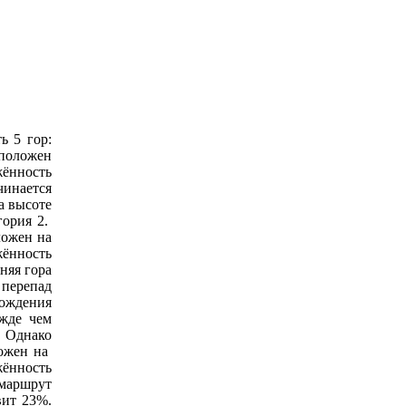
ь 5 гор:
сположен
жённость
инается
а высоте
гория 2.
ложен на
жённость
няя гора
 перепад
хождения
ежде чем
 Однако
ложен на
жённость
 маршрут
вит 23%.