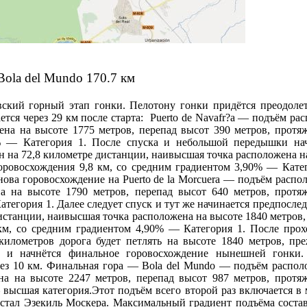
 Bola del Mundo 170.7 км
вский горный этап гонки. Пелотону гонки придётся преодолет
ется через 29 км после старта: Puerto de Navafr?a — подъём ра
ена на высоте 1775 метров, перепад высот 390 метров, протя
0% — Категория 1. После спуска и небольшой передышки нач
 на 72,8 километре дистанции, наивысшая точка расположена н
горовосхождения 9,8 км, со средним градиентом 3,90% — Кате
снова горовосхождение на Puerto de la Morcuera — подъём распо
а на высоте 1790 метров, перепад высот 640 метров, протя
тегория 1. Далее следует спуск и тут же начинается предпослед
дистанции, наивысшая точка расположена на высоте 1840 метров,
 км, со средним градиентом 4,90% — Категория 1. После про
километров дорога будет петлять на высоте 1840 метров, пр
о и начнётся финальное горовосхождение нынешней гонки.
ерез 10 км. Финальная гора — Bola del Mundo — подъём распо
на на высоте 2247 метров, перепад высот 987 метров, протя
 высшая категория.Этот подъём всего второй раз включается в
м стал Эзекиль Москера. Максимальный градиент подъёма соста