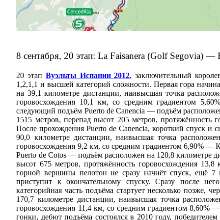
8 сентября, 20 этап: La Faisanera (Golf Segovia) —
20 этап
Вуэльты Испании 2012
, заключительный короле
1,2,1,1 и высшей категорий сложности. Первая гора начина
на 39,1 километре дистанции, наивысшая точка располож
горовосхождения 10,1 км, со средним градиентом 5,6
следующий подъём Puerto de Canencia — подъём расположен
1515 метров, перепад высот 205 метров, протяжённость 
После прохождения Puerto de Canencia, короткий спуск и 
90,0 километре дистанции, наивысшая точка расположен
горовосхождения 9,2 км, со средним градиентом 6,90% — Ка
Puerto de Cotos — подъём расположен на 120,8 километре 
высот 675 метров, протяжённость горовосхождения 13,8
горной вершины пелотон не сразу начнёт спуск, ещё 7 
приступит к окончательному спуску. Сразу после нег
категорийная часть подъёма стартует несколько позже, ч
170,7 километре дистанции, наивысшая точка расположе
горовосхождения 11,4 км, со средним градиентом 8,60% —
гонки, дебют подъёма состоялся в 2010 году, победителе