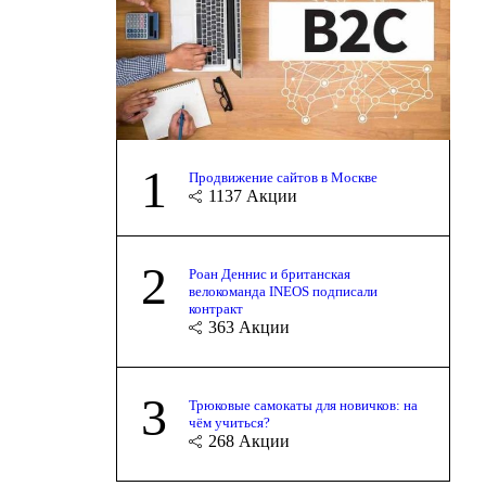
1
Продвижение сайтов в Москве
1137
Акции
2
Роан Деннис и британская
велокоманда INEOS подписали
контракт
363
Акции
3
Трюковые самокаты для новичков: на
чём учиться?
268
Акции