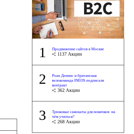
1
Продвижение сайтов в Москве
1137
Акции
2
Роан Деннис и британская
велокоманда INEOS подписали
контракт
362
Акции
3
Трюковые самокаты для новичков: на
чём учиться?
268
Акции