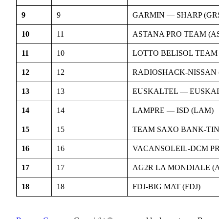
9
9
GARMIN — SHARP (GR
10
11
ASTANA PRO TEAM (A
11
10
LOTTO BELISOL TEAM 
12
12
RADIOSHACK-NISSAN 
13
13
EUSKALTEL — EUSKAD
14
14
LAMPRE — ISD (LAM)
15
15
TEAM SAXO BANK-TIN
16
16
VACANSOLEIL-DCM PR
17
17
AG2R LA MONDIALE (
18
18
FDJ-BIG MAT (FDJ)