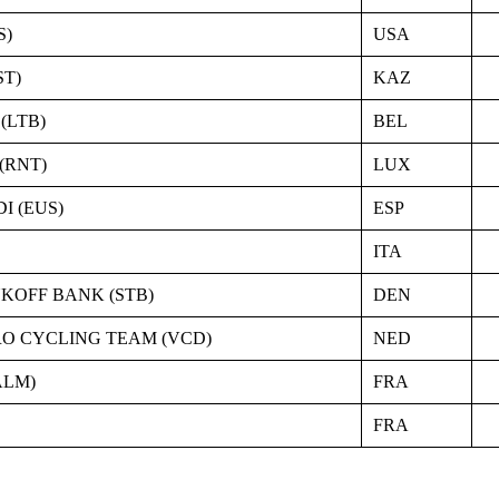
S)
USA
ST)
KAZ
(LTB)
BEL
(RNT)
LUX
I (EUS)
ESP
ITA
KOFF BANK (STB)
DEN
O CYCLING TEAM (VCD)
NED
ALM)
FRA
FRA