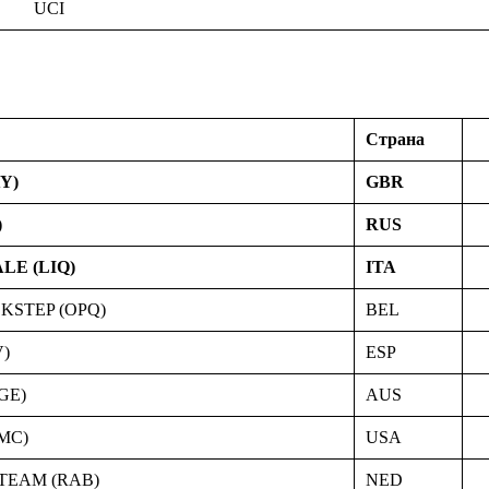
UCI
Страна
Y)
GBR
)
RUS
LE (LIQ)
ITA
STEP (OPQ)
BEL
)
ESP
GE)
AUS
MC)
USA
TEAM (RAB)
NED