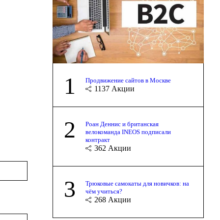
1
Продвижение сайтов в Москве
1137
Акции
2
Роан Деннис и британская
велокоманда INEOS подписали
контракт
362
Акции
3
Трюковые самокаты для новичков: на
чём учиться?
268
Акции