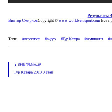
Результаты 
Виктор Смирнов
Copyright ©
www.worldvelosport.com
Все п
Теги:
велоспорт
видео
Тур Катара
чемпионат
ш
ПРЕД. ПУБЛИКАЦИЯ
Тур Катара 2013 3 этап