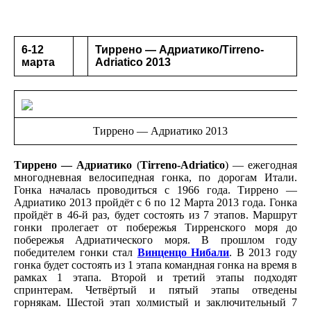
6-12
Тиррено — Адриатико/Tirreno-
марта
Adriatico 2013
Тиррено — Адриатико 2013
Тиррено — Адриатико
(
Tirreno-Adriatico
) — ежегодная
многодневная велосипедная гонка, по дорогам Итали.
Гонка началась проводиться с 1966 года. Тиррено —
Адриатико 2013 пройдёт с 6 по 12 Марта 2013 года. Гонка
пройдёт в 46-й раз, будет состоять из 7 этапов. Маршрут
гонки пролегает от побережья Тирренского моря до
побережья Адриатического моря. В прошлом году
победителем гонки стал
Винценцо Нибали
.
В 2013 году
гонка будет состоять из 1 этапа командная гонка на время в
рамках 1 этапа. Второй и третий этапы подходят
спринтерам. Четвёртый и пятый этапы отведены
горнякам. Шестой этап холмистый и заключительный 7