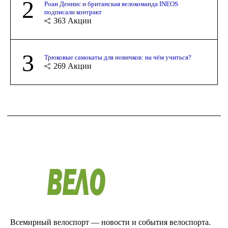
2
Роан Деннис и британская велокоманда INEOS
подписали контракт
363
Акции
3
Трюковые самокаты для новичков: на чём учиться?
269
Акции
Всемирный велоспорт — новости и события велоспорта.