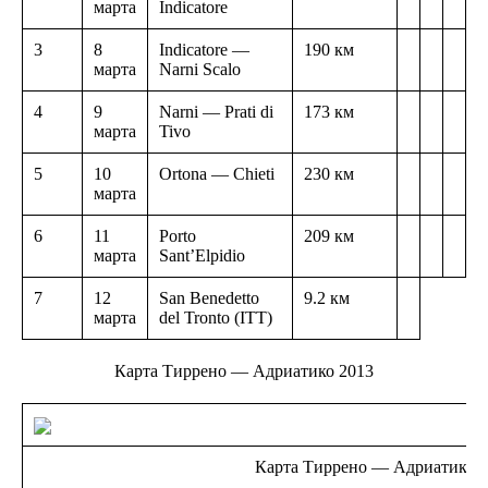
марта
Indicatore
3
8
Indicatore —
190 км
марта
Narni Scalo
4
9
Narni — Prati di
173 км
марта
Tivo
5
10
Ortona — Chieti
230 км
марта
6
11
Porto
209 км
марта
Sant’Elpidio
7
12
San Benedetto
9.2 км
марта
del Tronto (ITT)
Карта Тиррено — Адриатико 2013
Карта Тиррено — Адриатико 2