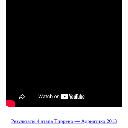
Результаты 4 этапа Тиррено — Адриатико 2013