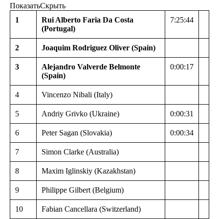
ПоказатьСкрыть
1
Rui Alberto Faria Da Costa
7:25:44
(Portugal)
2
Joaquim Rodriguez Oliver (Spain)
3
Alejandro Valverde Belmonte
0:00:17
(Spain)
4
Vincenzo Nibali (Italy)
5
Andriy Grivko (Ukraine)
0:00:31
6
Peter Sagan (Slovakia)
0:00:34
7
Simon Clarke (Australia)
8
Maxim Iglinskiy (Kazakhstan)
9
Philippe Gilbert (Belgium)
10
Fabian Cancellara (Switzerland)