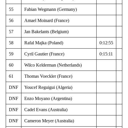
55
Fabian Wegmann (Germany)
56
Amael Moinard (France)
57
Jan Bakelants (Belgium)
58
Rafal Majka (Poland)
0:12:55
59
Cyril Gautier (France)
0:15:11
60
Wilco Kelderman (Netherlands)
61
Thomas Voeckler (France)
DNF
Youcef Reguigui (Algeria)
DNF
Enzo Moyano (Argentina)
DNF
Cadel Evans (Australia)
DNF
Cameron Meyer (Australia)