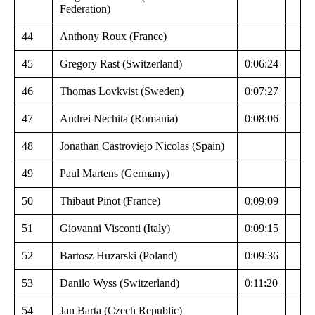
Federation)
44
Anthony Roux (France)
45
Gregory Rast (Switzerland)
0:06:24
46
Thomas Lovkvist (Sweden)
0:07:27
47
Andrei Nechita (Romania)
0:08:06
48
Jonathan Castroviejo Nicolas (Spain)
49
Paul Martens (Germany)
50
Thibaut Pinot (France)
0:09:09
51
Giovanni Visconti (Italy)
0:09:15
52
Bartosz Huzarski (Poland)
0:09:36
53
Danilo Wyss (Switzerland)
0:11:20
54
Jan Barta (Czech Republic)