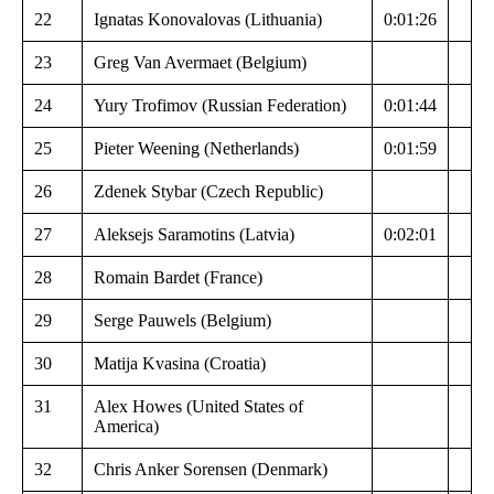
22
Ignatas Konovalovas (Lithuania)
0:01:26
23
Greg Van Avermaet (Belgium)
24
Yury Trofimov (Russian Federation)
0:01:44
25
Pieter Weening (Netherlands)
0:01:59
26
Zdenek Stybar (Czech Republic)
27
Aleksejs Saramotins (Latvia)
0:02:01
28
Romain Bardet (France)
29
Serge Pauwels (Belgium)
30
Matija Kvasina (Croatia)
31
Alex Howes (United States of
America)
32
Chris Anker Sorensen (Denmark)