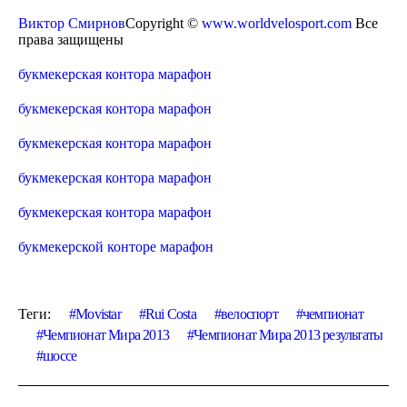
Виктор Смирнов
Copyright ©
www.worldvelosport.com
Все
права защищены
букмекерская контора марафон
букмекерская контора марафон
букмекерская контора марафон
букмекерская контора марафон
букмекерская контора марафон
букмекерской конторе марафон
Теги:
Movistar
Rui Costa
велоспорт
чемпионат
Чемпионат Мира 2013
Чемпионат Мира 2013 результаты
шоссе