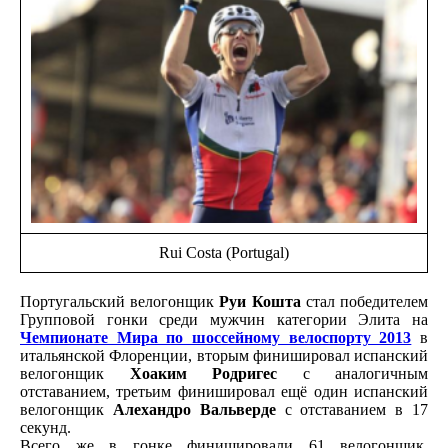
Rui Costa (Portugal)
Португальский велогонщик
Руи Кошта
стал победителем
Групповой гонки среди мужчин категории Элита на
Чемпионате Мира по шоссейному велоспорту 2013
в
итальянской Флоренции, вторым финишировал испанский
велогонщик
Хоаким Родригес
с аналогичным
отставанием, третьим финишировал ещё один испанский
велогонщик
Алехандро Вальверде
с отставанием в 17
секунд.
Всего же в гонке финишировали 61 велогонщик.