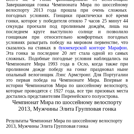
Завершающая гонка Чемпионата Мира по шоссейному
велоспорту 2013 года прошла при очень сложных
погодных условиях. Гонщики практически всё время
гонки, которое у победителя отняло 7 часов 25 минут 44
секунды проехали под проливным дождём, лишь на
последнем круге выступило солнце и позволило
гонщикам при относительно комфортных погодных
условиях разыграть победу на мировом первенстве, что
сказалось на ставках в
букмекерской конторе Марафон
.
Эта гонка за последние 20 лет стала одной из самых
сложных. Подобные погодные условия наблюдались на
Чемпионате Мира 1993 года в Осло, когда также при
проливном дожде победу на гонке праздновал ныне
опальный велогонщик Лэнс Армстронг. Для Португалии
это первая победа на Чемпионате Мира. Впервые в
истории Чемпионатов Мира по шоссейному велоспорту,
которые проводятся с 1927 года, все три призовых места
достались представителям Пиренейского полуострова.
Чемпионат Мира по шоссейному велоспорту
2013, Мужчины Элита Групповая гонка
Результаты Чемпионат Мира по шоссейному велоспорту
2013, Мужчины Элита Групповая гонка