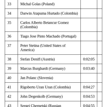
33
Michal Golas (Poland)
34
Darwin Atapuma Hurtado (Colombia)
35
Carlos Alberto Betancur Gomez
(Colombia)
36
Tiago Jose Pinto Machado (Portugal)
37
Peter Stetina (United States of
America)
38
Stefan Denifl (Austria)
0:02:05
39
Marcus Burghardt (Germany)
0:03:40
40
Jan Polanc (Slovenia)
41
Rigoberto Uran Uran (Colombia)
0:04:27
42
John Degenkolb (Germany)
0:04:53
43
Sergei Chernetski (Russian
0:04:55