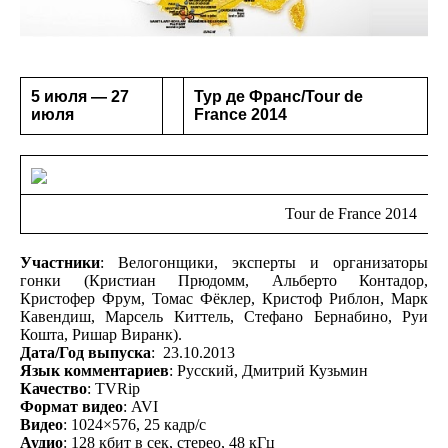
5 июля — 27
Тур де Франс/Tour de
июля
France 2014
Tour de France 2014
Участники
: Велогонщики, эксперты и организаторы
гонки (Кристиан Прюдомм, Альберто Контадор,
Кристофер Фрум, Томас Фёклер, Кристоф Риблон, Марк
Кавендиш, Марсель Киттель, Стефано Бернабино, Руи
Кошта, Ришар Виранк).
Дата/Год выпуска
: 23.10.2013
Язык комментариев
: Русский, Дмитрий Кузьмин
Качество
: TVRip
Формат видео
: AVI
Видео
: 1024×576, 25 кадр/с
Аудио
: 128 кбит в сек, стерео, 48 кГц