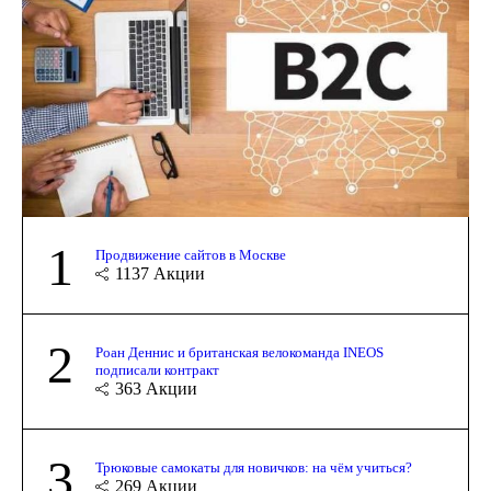
1
Продвижение сайтов в Москве
1137
Акции
2
Роан Деннис и британская велокоманда INEOS
подписали контракт
363
Акции
3
Трюковые самокаты для новичков: на чём учиться?
269
Акции