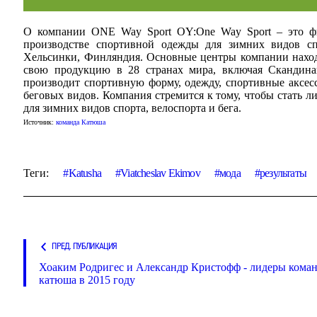
О компании ONE Way Sport OY:One Way Sport – это фи
производстве спортивной одежды для зимних видов сп
Хельсинки, Финляндия. Основные центры компании нахо
свою продукцию в 28 странах мира, включая Скандин
производит спортивную форму, одежду, спортивные аксесс
беговых видов. Компания стремится к тому, чтобы стат
для зимних видов спорта, велоспорта и бега.
Источник:
команда Катюша
Теги:
Katusha
Viatcheslav Ekimov
мода
результаты
ПРЕД. ПУБЛИКАЦИЯ
Хоаким Родригес и Александр Кристофф - лидеры кома
катюша в 2015 году