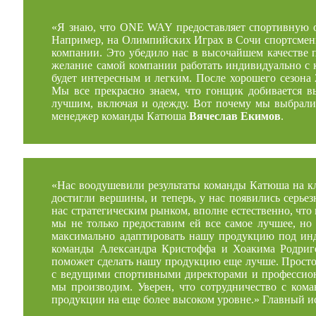
«Я знаю, что ONE WAY предоставляет спортивную 
Например, на Олимпийских Играх в Сочи спортсмены
компании. Это убедило нас в высочайшем качестве
желание самой компании работать индивидуально с к
будет интересным и легким. После хорошего сезона 
Мы все прекрасно знаем, что гонщик добивается вы
лучшим, включая и одежду. Вот почему мы выбра
менеджер команды Катюша
Вячеслав Екимов
.
«Нас воодушевили результаты команды Катюша на кл
достигли вершины, и теперь, у нас появились серье
нас стратегическим рынком, вполне естественно, что
мы не только предоставим ей все самое лучшее, но
максимально адаптировать нашу продукцию под ин
команды Александра Кристоффа и Хоакима Родриге
поможет сделать нашу продукцию еще лучше. Просто 
с ведущими спортивными директорами и профессиона
мы производим. Уверен, что сотрудничество с к
продукции на еще более высоком уровне.» Главный