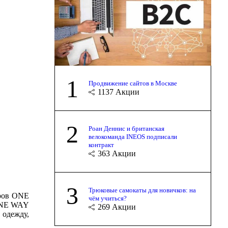
1
Продвижение сайтов в Москве
1137
Акции
2
Роан Деннис и британская
велокоманда INEOS подписали
контракт
363
Акции
3
Трюковые самокаты для новичков: на
аров ONE
чём учиться?
 ONE WAY
269
Акции
 одежду,