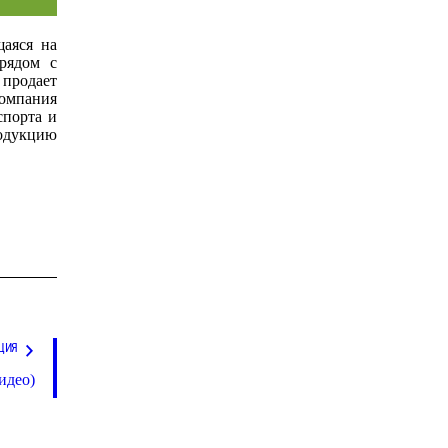
аяся на
рядом с
 продает
омпания
спорта и
родукцию
ЦИЯ
идео)