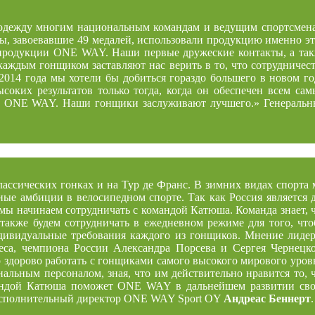
одежду многим национальным командам и ведущим спортсмен
, завоевавшие 49 медалей, использовали продукцию именно э
 продукции ONE WAY. Наши первые дружеские контакты, а та
аждым гонщиком заставляют нас верить в то, что сотрудничес
2014 года мы хотели бы добиться гораздо большего в новом го
соких результатов только тогда, когда он обеспечен всем са
ли ONE WAY. Наши гонщики заслуживают лучшего.» Генераль
ассических гонках и на Тур де Франс. В зимних видах спорта
зные амбиции в велосипедном спорте. Так как Россия является 
 мы начинаем сотрудничать с командой Катюша. Команда знает, 
 также будем сотрудничать в ежедневном режиме для того, чт
дивидуальные требования каждого из гонщиков. Мнение лиде
са, чемпиона России Александра Порсева и Сергея Чернецк
здорово работать с гонщиками самого высокого мирового уров
льным персоналом, зная, что им действительно нравится то, 
омандой Катюша поможет ONE WAY в дальнейшем развитии св
 исполнительный директор ONE WAY Sport OY
Андреас Беннерт
.