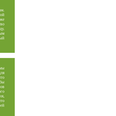
ам.
той
кже
тво
ду.
мым
ный
 мы
для
что
обы
ров
ого
ня,
что
оей