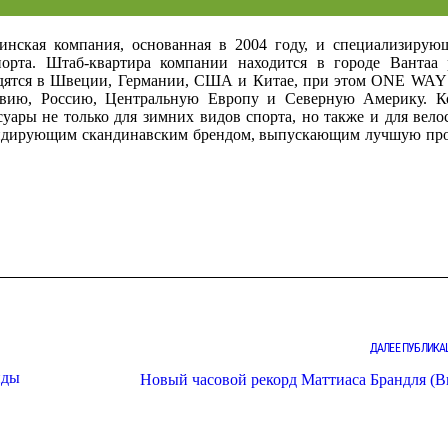
нская компания, основанная в 2004 году, и специализирующ
орта. Штаб-квартира компании находится в городе Вантаа 
дятся в Швеции, Германии, США и Китае, при этом ONE WAY
авию, Россию, Центральную Европу и Северную Америку. К
уары не только для зимних видов спорта, но также и для вело
ь лидирующим скандинавским брендом, выпускающим лучшую п
ДАЛЕЕ ПУБЛИКА
нды
Новый часовой рекорд Маттиаса Брандля (В