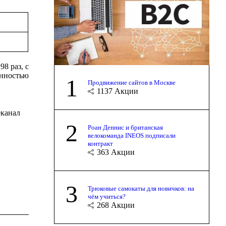
8 раз, с
енностью
1
Продвижение сайтов в Москве
1137
Акции
еканал
2
Роан Деннис и британская
велокоманда INEOS подписали
контракт
363
Акции
3
Трюковые самокаты для новичков: на
чём учиться?
268
Акции