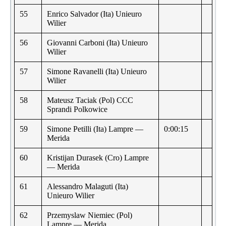
55
Enrico Salvador (Ita) Unieuro
Wilier
56
Giovanni Carboni (Ita) Unieuro
Wilier
57
Simone Ravanelli (Ita) Unieuro
Wilier
58
Mateusz Taciak (Pol) CCC
Sprandi Polkowice
59
Simone Petilli (Ita) Lampre —
0:00:15
Merida
60
Kristijan Durasek (Cro) Lampre
— Merida
61
Alessandro Malaguti (Ita)
Unieuro Wilier
62
Przemyslaw Niemiec (Pol)
Lampre — Merida