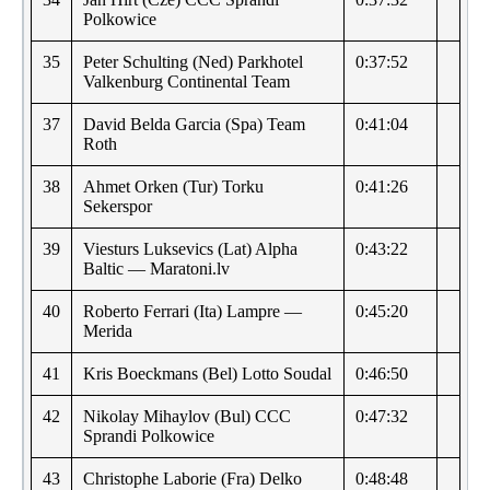
Polkowice
35
Peter Schulting (Ned) Parkhotel
0:37:52
Valkenburg Continental Team
37
David Belda Garcia (Spa) Team
0:41:04
Roth
38
Ahmet Orken (Tur) Torku
0:41:26
Sekerspor
39
Viesturs Luksevics (Lat) Alpha
0:43:22
Baltic — Maratoni.lv
40
Roberto Ferrari (Ita) Lampre —
0:45:20
Merida
41
Kris Boeckmans (Bel) Lotto Soudal
0:46:50
42
Nikolay Mihaylov (Bul) CCC
0:47:32
Sprandi Polkowice
43
Christophe Laborie (Fra) Delko
0:48:48