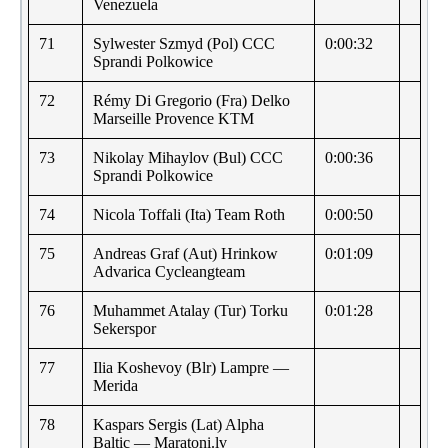
Venezuela
71
Sylwester Szmyd (Pol) CCC
0:00:32
Sprandi Polkowice
72
Rémy Di Gregorio (Fra) Delko
Marseille Provence KTM
73
Nikolay Mihaylov (Bul) CCC
0:00:36
Sprandi Polkowice
74
Nicola Toffali (Ita) Team Roth
0:00:50
75
Andreas Graf (Aut) Hrinkow
0:01:09
Advarica Cycleangteam
76
Muhammet Atalay (Tur) Torku
0:01:28
Sekerspor
77
Ilia Koshevoy (Blr) Lampre —
Merida
78
Kaspars Sergis (Lat) Alpha
Baltic — Maratoni.lv