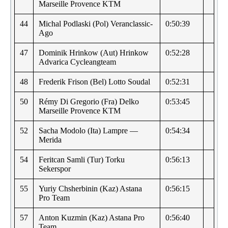
Marseille Provence KTM
44
Michal Podlaski (Pol) Veranclassic-
0:50:39
Ago
47
Dominik Hrinkow (Aut) Hrinkow
0:52:28
Advarica Cycleangteam
48
Frederik Frison (Bel) Lotto Soudal
0:52:31
50
Rémy Di Gregorio (Fra) Delko
0:53:45
Marseille Provence KTM
52
Sacha Modolo (Ita) Lampre —
0:54:34
Merida
54
Feritcan Samli (Tur) Torku
0:56:13
Sekerspor
55
Yuriy Chsherbinin (Kaz) Astana
0:56:15
Pro Team
57
Anton Kuzmin (Kaz) Astana Pro
0:56:40
Team