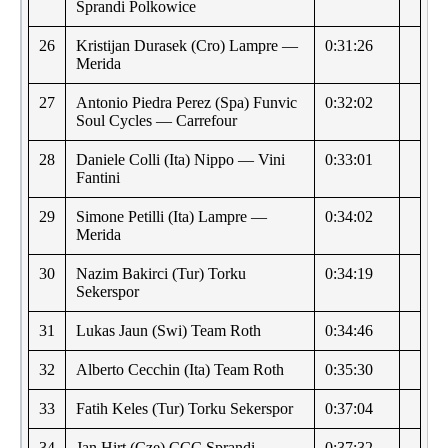
Sprandi Polkowice
26
Kristijan Durasek (Cro) Lampre —
0:31:26
Merida
27
Antonio Piedra Perez (Spa) Funvic
0:32:02
Soul Cycles — Carrefour
28
Daniele Colli (Ita) Nippo — Vini
0:33:01
Fantini
29
Simone Petilli (Ita) Lampre —
0:34:02
Merida
30
Nazim Bakirci (Tur) Torku
0:34:19
Sekerspor
31
Lukas Jaun (Swi) Team Roth
0:34:46
32
Alberto Cecchin (Ita) Team Roth
0:35:30
33
Fatih Keles (Tur) Torku Sekerspor
0:37:04
34
Jan Hirt (Cze) CCC Sprandi
0:37:32