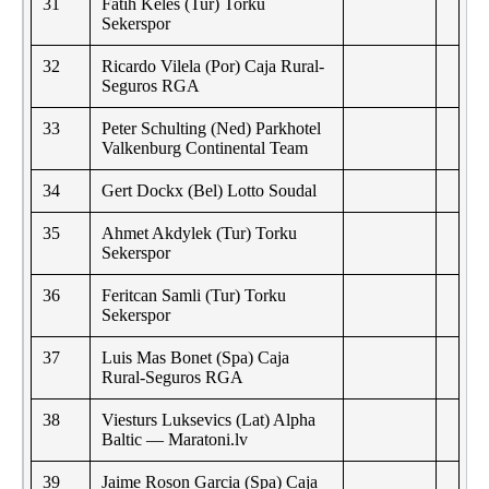
31
Fatih Keles (Tur) Torku
Sekerspor
32
Ricardo Vilela (Por) Caja Rural-
Seguros RGA
33
Peter Schulting (Ned) Parkhotel
Valkenburg Continental Team
34
Gert Dockx (Bel) Lotto Soudal
35
Ahmet Akdylek (Tur) Torku
Sekerspor
36
Feritcan Samli (Tur) Torku
Sekerspor
37
Luis Mas Bonet (Spa) Caja
Rural-Seguros RGA
38
Viesturs Luksevics (Lat) Alpha
Baltic — Maratoni.lv
39
Jaime Roson Garcia (Spa) Caja