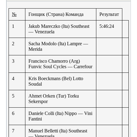
№
Гонщик (Страна) Команда
Результат
1
Jakub Mareczko (Ita) Southeast
5:46:24
— Venezuela
2
Sacha Modolo (Ita) Lampre —
Merida
3
Francisco Chamorro (Arg)
Funvic Soul Cycles — Carrefour
4
Kris Boeckmans (Bel) Lotto
Soudal
5
Ahmet Orken (Tur) Torku
Sekerspor
6
Daniele Colli (Ita) Nippo — Vini
Fantini
7
Manuel Belletti (Ita) Southeast
— Venezuela