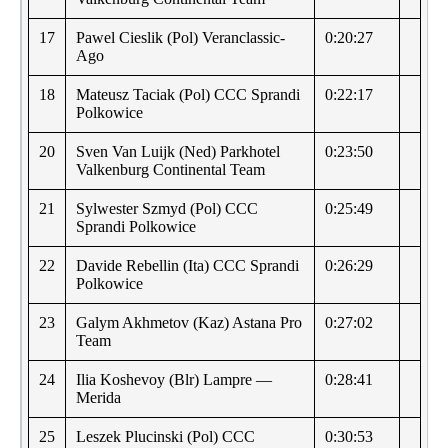
17
Pawel Cieslik (Pol) Veranclassic-
0:20:27
Ago
18
Mateusz Taciak (Pol) CCC Sprandi
0:22:17
Polkowice
20
Sven Van Luijk (Ned) Parkhotel
0:23:50
Valkenburg Continental Team
21
Sylwester Szmyd (Pol) CCC
0:25:49
Sprandi Polkowice
22
Davide Rebellin (Ita) CCC Sprandi
0:26:29
Polkowice
23
Galym Akhmetov (Kaz) Astana Pro
0:27:02
Team
24
Ilia Koshevoy (Blr) Lampre —
0:28:41
Merida
25
Leszek Plucinski (Pol) CCC
0:30:53