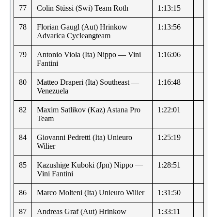
77
Colin Stüssi (Swi) Team Roth
1:13:15
78
Florian Gaugl (Aut) Hrinkow
1:13:56
Advarica Cycleangteam
79
Antonio Viola (Ita) Nippo — Vini
1:16:06
Fantini
80
Matteo Draperi (Ita) Southeast —
1:16:48
Venezuela
82
Maxim Satlikov (Kaz) Astana Pro
1:22:01
Team
84
Giovanni Pedretti (Ita) Unieuro
1:25:19
Wilier
85
Kazushige Kuboki (Jpn) Nippo —
1:28:51
Vini Fantini
86
Marco Molteni (Ita) Unieuro Wilier
1:31:50
87
Andreas Graf (Aut) Hrinkow
1:33:11