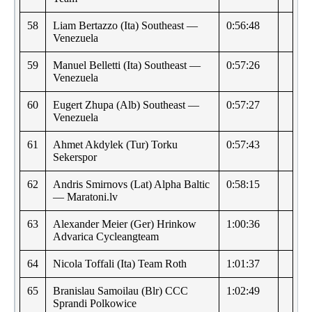
58
Liam Bertazzo (Ita) Southeast —
0:56:48
Venezuela
59
Manuel Belletti (Ita) Southeast —
0:57:26
Venezuela
60
Eugert Zhupa (Alb) Southeast —
0:57:27
Venezuela
61
Ahmet Akdylek (Tur) Torku
0:57:43
Sekerspor
62
Andris Smirnovs (Lat) Alpha Baltic
0:58:15
— Maratoni.lv
63
Alexander Meier (Ger) Hrinkow
1:00:36
Advarica Cycleangteam
64
Nicola Toffali (Ita) Team Roth
1:01:37
65
Branislau Samoilau (Blr) CCC
1:02:49
Sprandi Polkowice