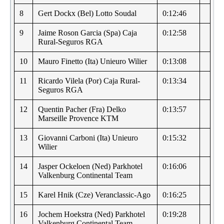
8
Gert Dockx (Bel) Lotto Soudal
0:12:46
9
Jaime Roson Garcia (Spa) Caja
0:12:58
Rural-Seguros RGA
10
Mauro Finetto (Ita) Unieuro Wilier
0:13:08
11
Ricardo Vilela (Por) Caja Rural-
0:13:34
Seguros RGA
12
Quentin Pacher (Fra) Delko
0:13:57
Marseille Provence KTM
13
Giovanni Carboni (Ita) Unieuro
0:15:32
Wilier
14
Jasper Ockeloen (Ned) Parkhotel
0:16:06
Valkenburg Continental Team
15
Karel Hnik (Cze) Veranclassic-Ago
0:16:25
16
Jochem Hoekstra (Ned) Parkhotel
0:19:28
Valkenburg Continental Team