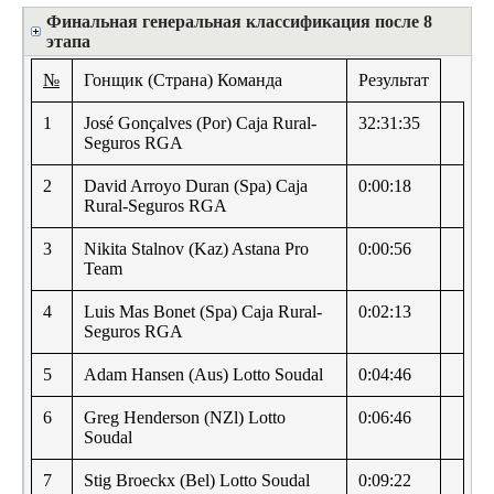
Финальная генеральная классификация после 8
этапа
№
Гонщик (Страна) Команда
Результат
1
José Gonçalves (Por) Caja Rural-
32:31:35
Seguros RGA
2
David Arroyo Duran (Spa) Caja
0:00:18
Rural-Seguros RGA
3
Nikita Stalnov (Kaz) Astana Pro
0:00:56
Team
4
Luis Mas Bonet (Spa) Caja Rural-
0:02:13
Seguros RGA
5
Adam Hansen (Aus) Lotto Soudal
0:04:46
6
Greg Henderson (NZl) Lotto
0:06:46
Soudal
7
Stig Broeckx (Bel) Lotto Soudal
0:09:22