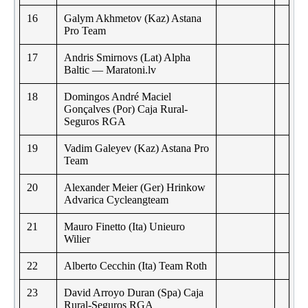
16
Galym Akhmetov (Kaz) Astana
Pro Team
17
Andris Smirnovs (Lat) Alpha
Baltic — Maratoni.lv
18
Domingos André Maciel
Gonçalves (Por) Caja Rural-
Seguros RGA
19
Vadim Galeyev (Kaz) Astana Pro
Team
20
Alexander Meier (Ger) Hrinkow
Advarica Cycleangteam
21
Mauro Finetto (Ita) Unieuro
Wilier
22
Alberto Cecchin (Ita) Team Roth
23
David Arroyo Duran (Spa) Caja
Rural-Seguros RGA