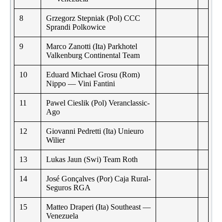
8
Grzegorz Stepniak (Pol) CCC
Sprandi Polkowice
9
Marco Zanotti (Ita) Parkhotel
Valkenburg Continental Team
10
Eduard Michael Grosu (Rom)
Nippo — Vini Fantini
11
Pawel Cieslik (Pol) Veranclassic-
Ago
12
Giovanni Pedretti (Ita) Unieuro
Wilier
13
Lukas Jaun (Swi) Team Roth
14
José Gonçalves (Por) Caja Rural-
Seguros RGA
15
Matteo Draperi (Ita) Southeast —
Venezuela