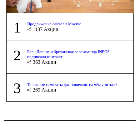
1
Продвижение сайтов в Москве
1137
Акции
2
Роан Деннис и британская велокоманда INEOS
подписали контракт
363
Акции
3
Трюковые самокаты для новичков: на чём учиться?
269
Акции