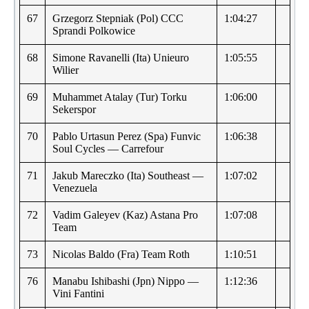
67
Grzegorz Stepniak (Pol) CCC
1:04:27
Sprandi Polkowice
68
Simone Ravanelli (Ita) Unieuro
1:05:55
Wilier
69
Muhammet Atalay (Tur) Torku
1:06:00
Sekerspor
70
Pablo Urtasun Perez (Spa) Funvic
1:06:38
Soul Cycles — Carrefour
71
Jakub Mareczko (Ita) Southeast —
1:07:02
Venezuela
72
Vadim Galeyev (Kaz) Astana Pro
1:07:08
Team
73
Nicolas Baldo (Fra) Team Roth
1:10:51
76
Manabu Ishibashi (Jpn) Nippo —
1:12:36
Vini Fantini