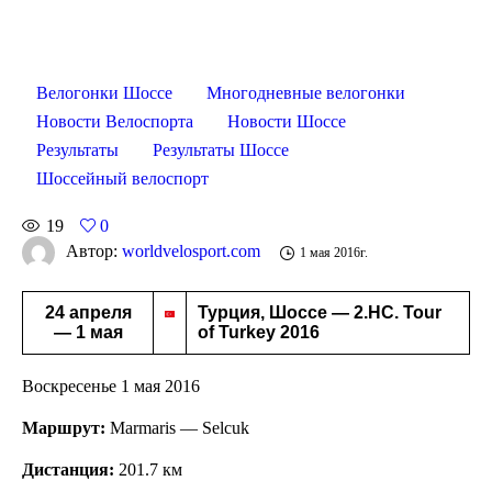
Велогонки Шоссе
Многодневные велогонки
Новости Велоспорта
Новости Шоссе
Результаты
Результаты Шоссе
Шоссейный велоспорт
19
0
Автор:
worldvelosport.com
1 мая 2016г.
24 апреля
Турция, Шоссе — 2.HC. Tour
— 1 мая
of Turkey 2016
Воскресенье 1 мая 2016
Маршрут:
Marmaris — Selcuk
Дистанция:
201.7 км