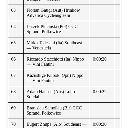
63
Florian Gaugl (Aut) Hrinkow
Advarica Cycleangteam
64
Leszek Plucinski (Pol) CCC
Sprandi Polkowice
65
Mirko Tedeschi (Ita) Southeast
— Venezuela
66
Riccardo Stacchiotti (Ita) Nippo
0:00:20
— Vini Fantini
67
Kazushige Kuboki (Jpn) Nippo
— Vini Fantini
68
Adam Hansen (Aus) Lotto
0:00:25
Soudal
69
Branislau Samoilau (Blr) CCC
Sprandi Polkowice
70
Eugert Zhupa (Alb) Southeast —
0:00:30