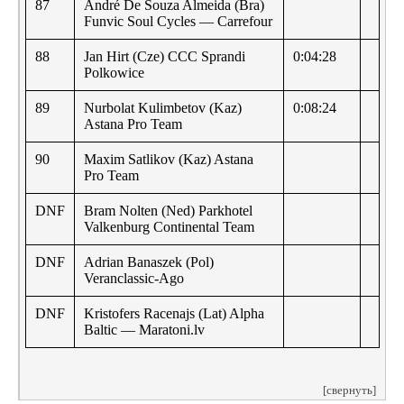
87
André De Souza Almeida (Bra)
Funvic Soul Cycles — Carrefour
88
Jan Hirt (Cze) CCC Sprandi
0:04:28
Polkowice
89
Nurbolat Kulimbetov (Kaz)
0:08:24
Astana Pro Team
90
Maxim Satlikov (Kaz) Astana
Pro Team
DNF
Bram Nolten (Ned) Parkhotel
Valkenburg Continental Team
DNF
Adrian Banaszek (Pol)
Veranclassic-Ago
DNF
Kristofers Racenajs (Lat) Alpha
Baltic — Maratoni.lv
[свернуть]