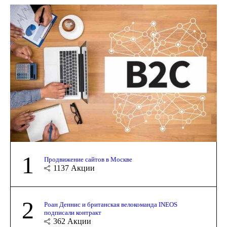
1
Продвижение сайтов в Москве
1137
Акции
2
Роан Деннис и британская велокоманда INEOS
подписали контракт
362
Акции