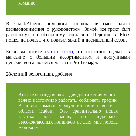
команде.
В Giant-Alpecin немецкий гонщик не смог найти
взаимопонимания с руководством. Зимой контракт был
расторгнут по обоюдному согласию. Переход в Etixx
пошел на пользу, что показал яркий и насыщенный сезон.
Если вы хотите
купить батут
, то это стоит сделать в
магазине с большим ассортиментом и доступными
ценами, коим является магазин Pro Trenager.
28-летний велогонщик добавил:
Этот сезон подтвердил, для достижения успеха
важно настойчиво работать, соблюдать график.
В новой команде я улучшил свои навыки в
области leadout. Это сравнительно новая
тактика для меня, но поддержка
высококлассных гонщиков не дает мне повода
жаловаться.