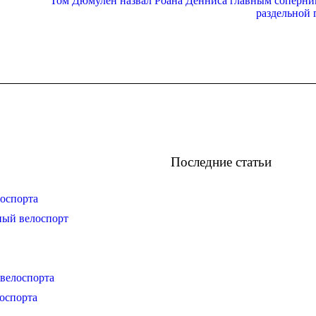
Том Дюмулен назвал Роана Денниса главным соперни
раздельной 
Последние статьи
оспорта
ный велоспорт
велоспорта
оспорта