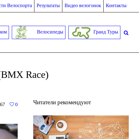
ти Велоспорта
Результаты
Видео велогонок
Контакты
рим
Велосипеды
Гранд Туры
 (BMX Race)
Читатели рекомендуют
67
0