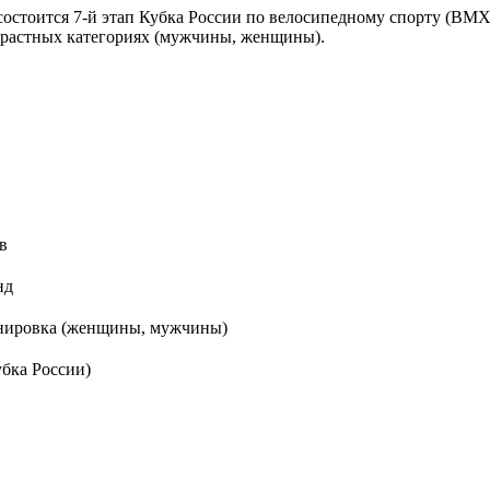
состоится 7-й этап Кубка России по велосипедному спорту (BMX
озрастных категориях (мужчины, женщины).
в
нд
енировка (женщины, мужчины)
бка России)