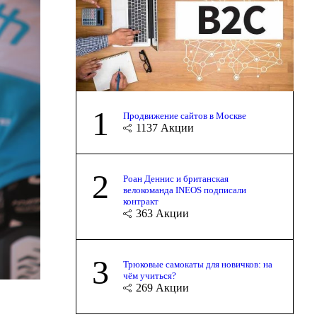
1
Продвижение сайтов в Москве
1137
Акции
2
Роан Деннис и британская
велокоманда INEOS подписали
контракт
363
Акции
3
Трюковые самокаты для новичков: на
чём учиться?
269
Акции