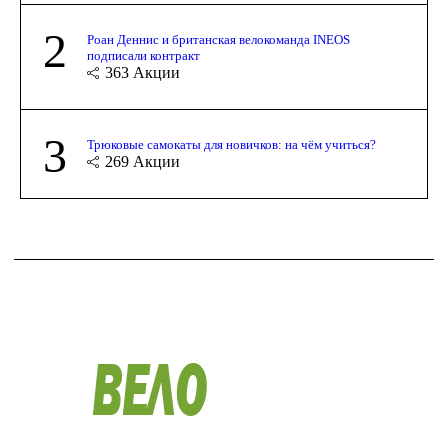
2
Роан Деннис и британская велокоманда INEOS
подписали контракт
363
Акции
3
Трюковые самокаты для новичков: на чём учиться?
269
Акции