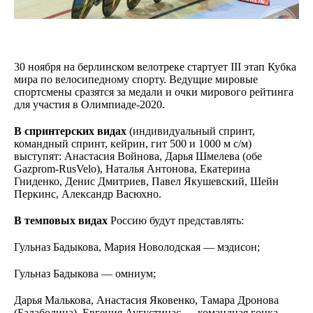
30 ноября на берлинском велотреке стартует III этап Кубка
мира по велосипедному спорту. Ведущие мировые
спортсмены сразятся за медали и очки мирового рейтинга
для участия в Олимпиаде-2020.
В спринтерских видах
(индивидуальный спринт,
командный спринт, кейрин, гит 500 и 1000 м с/м)
выступят: Анастасия Войнова, Дарья Шмелева (обе
Gazprom-RusVelo), Наталья Антонова, Екатерина
Гниденко, Денис Дмитриев, Павел Якушевский, Шейн
Перкинс, Александр Васюхно.
В темповых видах
Россию будут представлять:
Гульназ Бадыкова, Мария Новолодская — мэдисон;
Гульназ Бадыкова — омниум;
Дарья Малькова, Анастасия Яковенко, Тамара Дронова
(Балаболина), Евгения Аугустинас — командная гонка