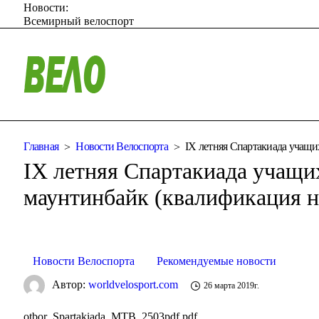
Новости:
Всемирный велоспорт
Главная
Новости Велоспорта
IХ летняя Спартакиада учащи
IХ летняя Спартакиада учащи
маунтинбайк (квалификация на
Новости Велоспорта
Рекомендуемые новости
Автор:
worldvelosport.com
26 марта 2019г.
otbor_Spartakiada_MTB_2503pdf.pdf