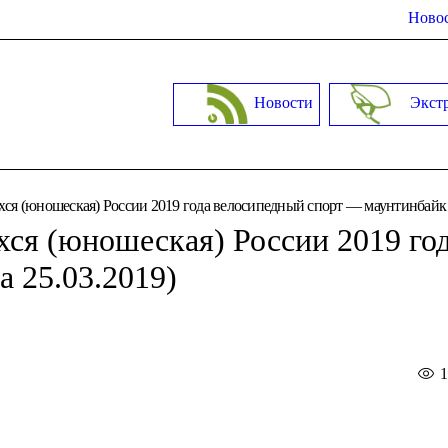
Новос
Новости
Экст
хся (юношеская) России 2019 года велосипедный спорт — маунтинбайк 
хся (юношеская) России 2019 го
 25.03.2019)
1