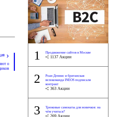
1
Продвижение сайтов в Москве
ЦИЯ
1137
Акции
яют о
щиков
2
Роан Деннис и британская
велокоманда INEOS подписали
контракт
363
Акции
3
Трюковые самокаты для новичков: на
чём учиться?
269
Акции