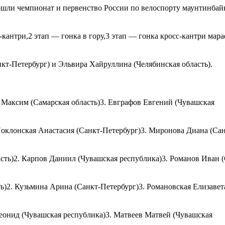
ошли чемпионат и первенство России по велоспорту маунтинбай
кантри,2 этап — гонка в гору,3 этап — гонка кросс-кантри мар
кт-Петербург) и Эльвира Хайруллина (Челябинская область).
 Максим (Самарская область)3. Евграфов Евгений (Чувашская
оклонская Анастасия (Санкт-Петербург)3. Миронова Диана (Сан
ть)2. Карпов Даниил (Чувашская республика)3. Романов Иван (
ь)2. Кузьмина Арина (Санкт-Петербург)3. Романовская Елизавет
еонид (Чувашская республика)3. Матвеев Матвей (Чувашская