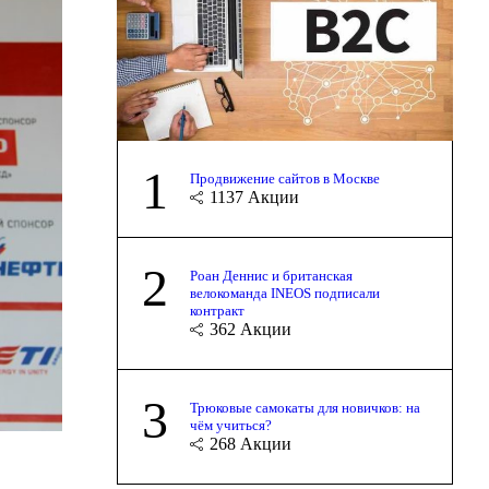
1
Продвижение сайтов в Москве
1137
Акции
2
Роан Деннис и британская
велокоманда INEOS подписали
контракт
362
Акции
3
Трюковые самокаты для новичков: на
чём учиться?
268
Акции