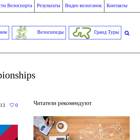
ти Велоспорта
Результаты
Видео велогонок
Контакты
рим
Велосипеды
Гранд Туры
pionships
Читатели рекомендуют
13
0