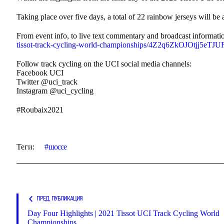
Taking place over five days, a total of 22 rainbow jerseys will be 
From event info, to live text commentary and broadcast informatio
tissot-track-cycling-world-championships/4Z2q6ZkOJOtjj5eTJU
Follow track cycling on the UCI social media channels:
Facebook UCI
Twitter @uci_track
Instagram @uci_cycling
#Roubaix2021
Теги:
шоссе
ПРЕД. ПУБЛИКАЦИЯ
Day Four Highlights | 2021 Tissot UCI Track Cycling World
Championships