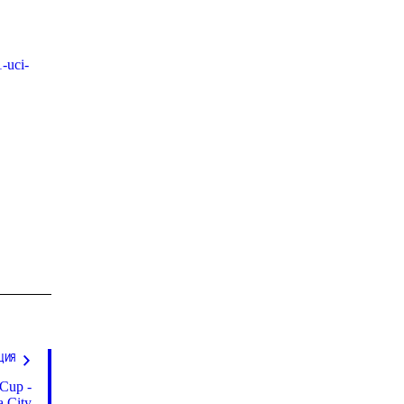
-uci-
ЦИЯ
 Cup -
 City