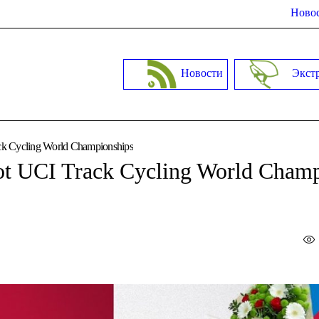
Новос
Новости
Экст
ack Cycling World Championships
sot UCI Track Cycling World Cham